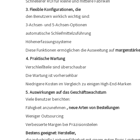
Schnellerer ROI für kleine und mittlere Fabriken
3. Flexible Konfigurationen, die
den Benutzern wirklich wichtig sind:
3-Achsen- und 5-Achsen-Optionen
automatische Schleifmittelzuführung
Höhenerfassungssysteme
Diese Funktionen ermöglichen die Ausweitung auf
margenstärke
4. Praktische Wartung
Verschleißteile sind überschaubar
Die Wartung ist vorhersehbar
Niedrigere Kosten im Vergleich zu einigen High-End-Marken
5. Auswirkungen auf das Geschäftswachstum
Viele Benutzer berichten:
Fähigkeit anzunehmen
, neue Arten von Bestellungen
Weniger Outsourcing
Verbesserte Margen bei Präzisionsteilen
Bestens geeignet: Hersteller,
die industrielle Leistungsfähigkeit mit einem guten Preis-Leistun