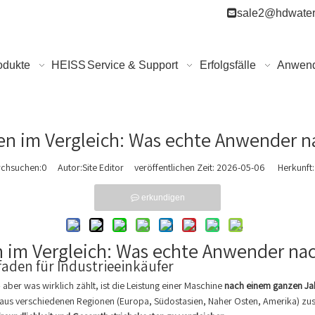

sale2@hdwater
odukte
HEISS
Service & Support
Erfolgsfälle
Anwen
n im Vergleich: Was echte Anwender 
rchsuchen:
0
Autor:Site Editor veröffentlichen Zeit: 2026-05-06 Herkunft:
erkundigen
 im Vergleich: Was echte Anwender na
faden für Industrieeinkäufer
ber was wirklich zählt, ist die Leistung einer Maschine
nach einem ganzen Ja
aus verschiedenen Regionen (Europa, Südostasien, Naher Osten, Amerika) zu