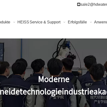

sale2@hdwater
odukte
HEISS
Service & Support
Erfolgsfälle
Anwen
Moderne
neidetechnologieindustrieak