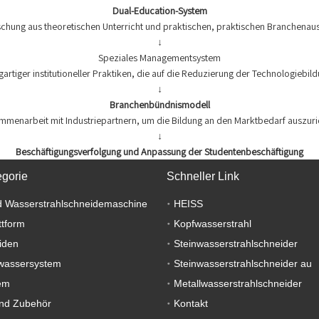
Dual-Education-System
schung aus theoretischen Unterricht und praktischen, praktischen Branchenau
↓
Speziales Managementsystem
artiger institutioneller Praktiken, die auf die Reduzierung der Technologiebil
↓
Branchenbündnismodell
mmenarbeit mit Industriepartnern, um die Bildung an den Marktbedarf auszuri
↓
Beschäftigungsverfolgung und Anpassung der Studentenbeschäftigung
egorie
Schneller Link
 Wasserstrahlschneidemaschine
HEISS
ttform
Kopfwasserstrahl
iden
Steinwasserstrahlschneider
wassersystem
Steinwasserstrahlschneider au
em
Metallwasserstrahlschneider
nd Zubehör
Kontakt