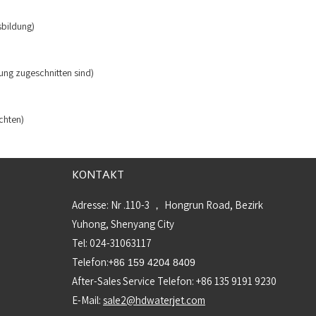
sbildung)
dung zugeschnitten sind)
chten)
KONTAKT
Adresse: Nr .110-3 ， Hongrun Road, Bezirk
Yuhong, Shenyang City
Tel: 024-31063117
Telefon:+
86 159 4204 8409
After-Sales Service Telefon: +86 135 9191 9230
E-Mail:
sale2@hdwaterjet.com