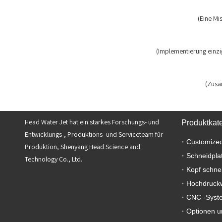
(Eine Mi
(Implementierung einzig
(Zusa
Head Water Jet hat ein starkes Forschungs- und
Produktkat
Entwicklungs-, Produktions- und Serviceteam für
Customized
Produktion, Shenyang Head Science and
Schneidpla
Technology Co., Ltd.
Kopf schne
Hochdruck
CNC -Syst
Optionen u