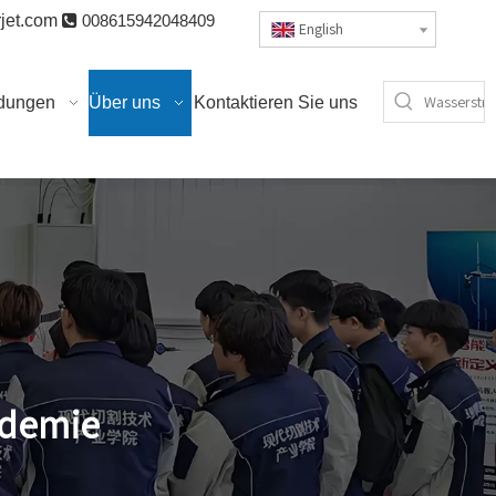
jet.com

008615942048409
English
dungen
Über uns
Kontaktieren Sie uns
ademie