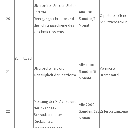
Überprüfen Sie den Status
und die
Alle 200
Ölpistole, offene
20
Reinigungsschraube und
Stunden/1
Schutzabdeckun
die Führungsschiene des
Monat
Ölschmiersystems
Schnitttisch
Alle 1000
Überprüfen Sie die
Vermierer
21
Stunden/6
Genauigkeit der Plattform
Bremssattel
Monate
Messung der X -Achse und
Alle 2000
der Y -Achse -
22
Stunden/123
Zifferblattanzeig
Schraubenmutter -
Monate
Rückschlag