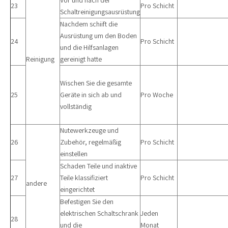
Vor und nach der
23
Pro Schicht
Schaltreinigungsausrüstung
Nachdem schiift die
Ausrüstung um den Boden
24
Pro Schicht
und die Hilfsanlagen
Reinigung
gereinigt hatte
Wischen Sie die gesamte
25
Geräte in sich ab und
Pro Woche
vollständig
Nutewerkzeuge und
26
Zubehör, regelmäßig
Pro Schicht
einstellen
Schaden Teile und inaktive
27
Teile klassifiziert
Pro Schicht
andere
eingerichtet
Befestigen Sie den
elektrischen Schaltschrank
Jeden
28
und die
Monat