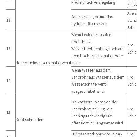
Niederdruckversiegelung
/1 Ja
Alle 
Öltank reinigen und das
12
Stun
Hydrauliköl ersetzen
Jahr
Wenn Leckage aus dem
Hochdruck -
pro
13
Wasserbeobachtungsloch aus
Schic
dem Hochdruckschalter oder
Hochdruckwasserschalterventil
nicht
Wenn Wasser aus dem
Sandrohr aus Wasser aus dem
Pro
14
Wasserschalterventil
Schic
ausgeschaltet wird
Ob Wasserauslass von der
Sandrohrverteilung, die
Pro
15
Schnittgeschwindigkeit
Schic
Kopf schneiden
offensichtlich langsamer wird
Für das Sandrohr wird in den
Pro