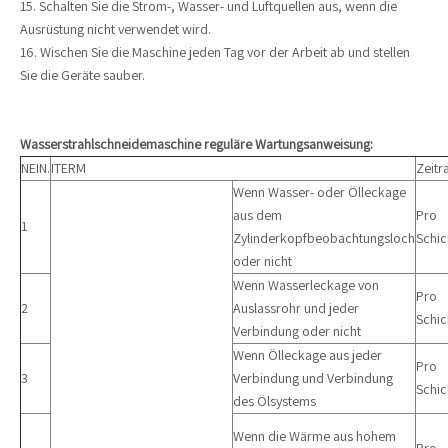
15. Schalten Sie die Strom-, Wasser- und Luftquellen aus, wenn die
Ausrüstung nicht verwendet wird.
16. Wischen Sie die Maschine jeden Tag vor der Arbeit ab und stellen
Sie die Geräte sauber.
Wasserstrahlschneidemaschine reguläre Wartungsanweisung:
NEIN.
ITERM
Zeit
Wenn Wasser- oder Ölleckage
aus dem
Pro
1
Zylinderkopfbeobachtungsloch
Schic
oder nicht
Wenn Wasserleckage von
Pro
2
Auslassrohr und jeder
Schic
Verbindung oder nicht
Wenn Ölleckage aus jeder
Pro
3
Verbindung und Verbindung
Schic
des Ölsystems
Wenn die Wärme aus hohem