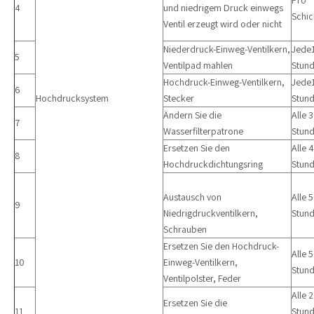
Pro
4
und niedrigem Druck einwegs
Schic
Ventil erzeugt wird oder nicht
Niederdruck-Einweg-Ventilkern,
Jede
5
Ventilpad mahlen
Stun
Hochdruck-Einweg-Ventilkern,
Jede
6
Hochdrucksystem
Stecker
Stun
Ändern Sie die
Alle 
7
Wasserfilterpatrone
Stun
Ersetzen Sie den
Alle 
8
Hochdruckdichtungsring
Stun
Austausch von
Alle 
9
Niedrigdruckventilkern,
Stun
Schrauben
Ersetzen Sie den Hochdruck-
Alle 
10
Einweg-Ventilkern,
Stun
Ventilpolster, Feder
Alle 
Ersetzen Sie die
11
Stun