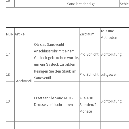
16
Sand beschädigt
Schic
Tols und
NEIN.
Artikel
Zeitraum
Methoden
Ob das Sandventil -
Anschlussrohr mit einem
17
Pro Schicht
Sichtprüfung
Gasleck gebrochen wurde,
um ein Gasleck zu bilden
Reinigen Sie den Staub im
18
Pro Schicht
Luftgewehr
Sandventil
Sandventil
Ersetzen Sie Sand M10 -
Alle 400
19
Sichtprüfung
Drosselventilschrauben
Stunden/2
Monate