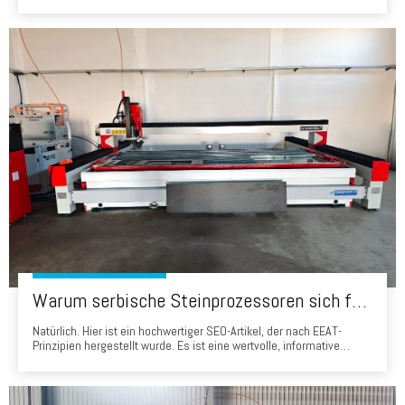
um das Badezimmer vor Wasser zu schützen. Lassen Sie mich nun
einige gängige Materialien vorstellen, aus denen der
Badezimmerbildschirm hergestellt wird. 1.MoSture-Proof Board Das
erste Material, das Ihnen vorgestellt wurde, ist das MO
Warum serbische Steinprozessoren sich für Head Waterjets entscheiden: Eine Erfolgsgeschichte von 'Made in China'
Natürlich. Hier ist ein hochwertiger SEO-Artikel, der nach EEAT-
Prinzipien hergestellt wurde. Es ist eine wertvolle, informative
Ressource für Steinprozessoren in Serbien, die sich direkt mit ihren
wichtigsten Bedenken befasst und den Wert der Auswahl eines
Head Water Jet demonstriert. Warum serbische Steinprozessoren
sind