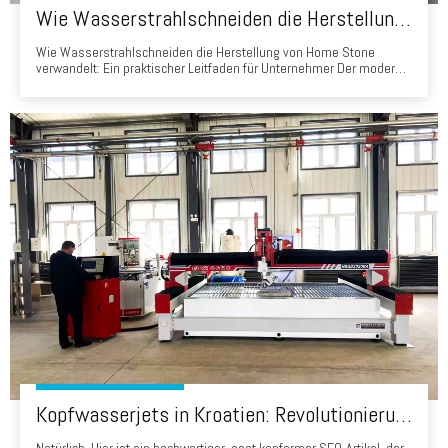
Wie Wasserstrahlschneiden die Herstellung von Home Stone verwandelt: Ein praktischer Leitfaden für Unternehmer
Wie Wasserstrahlschneiden die Herstellung von Home Stone
verwandelt: Ein praktischer Leitfaden für Unternehmer Der moderne
Markt für die Renovierungshäuser, Präzision, Geschwindigkeit und
Materialnutzung sind kritische
Wettbewerbsunterscheidungsmerkmale. Von Küchenarbeitsplatten
bis Badezimmer Umgebung und Wohnzimmer -Wände, Wasser J.
Kopfwasserjets in Kroatien: Revolutionierung der Steinverarbeitung von Brač Marmor zum iStrischen Kalkstein
Natürlich. Hier ist ein hochwertiger, eeat konformer SEO-Artikel, der