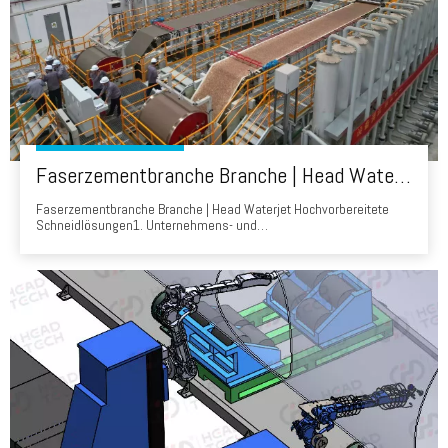
Faserzementbranche Branche | Head Waterjet Hochvor-Präparat-Schneidlösungen
Faserzementbranche Branche | Head Waterjet Hochvorbereitete
Schneidlösungen1. Unternehmens- und
AusrüstungsübersichtClient: Ein führender chinesischer
Baustoffhersteller (CNBM Chizhou), der verwendet wird