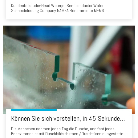
Kundenfallstudie-Head Waterjet Semiconductor Wafer
Schneidelösung Company NAMEA Renommierte MEMS
Manufacturing Research Institute WaterJet ModelHD3d20as-
0303ba-3ACustomer-Hintergrund Der Kunde ist ein führendes
MEMS Manufacturing Research Institute, das sich auf Wafer
Semiconductor Cut-Forschung spezialisiert hat
Können Sie sich vorstellen, in 45 Sekunden ein Badglas zu produzieren? Wasserstrahl -Schneidglaslösung
Die Menschen nehmen jeden Tag die Dusche, und fast jedes
Badezimmer ist mit Duschbildschirmen / Duschtüren ausgestattet,