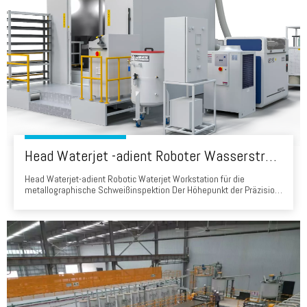
Head Waterjet -adient Roboter Wasserstrahl Workstation für die metallographische Schweißinspektion
Head Waterjet-adient Robotic Waterjet Workstation für die
metallographische Schweißinspektion Der Höhepunkt der Präzision
zur kompromisslosen Qualitätskontrollinterität der Kopfstation für
Kopf-angehende Roboter-Wasserstrahlung, eine fortschrittliche
Schneidlösung