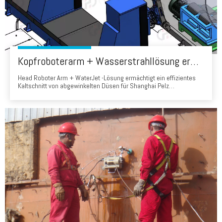
Kopfroboterarm + Wasserstrahllösung ermöglicht das effiziente Kaltschnitt von abgewinkelten Düsen für Shanghai Pelz -Druckgefäße
Head Roboter Arm + WaterJet -Lösung ermächtigt ein effizientes
Kaltschnitt von abgewinkelten Düsen für Shanghai Pelz
Druckbehälter