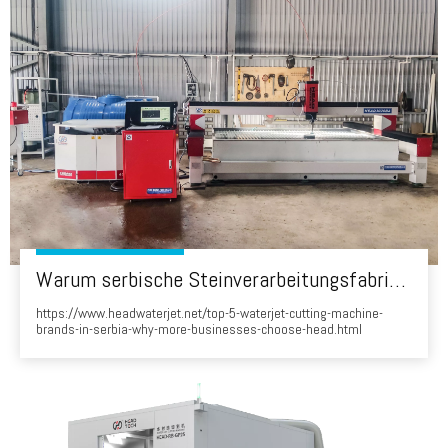
Warum serbische Steinverarbeitungsfabriken den von Chinien hergestellten 'Kopf' WaterJet wählen
https://www.headwaterjet.net/top-5-waterjet-cutting-machine-
brands-in-serbia-why-more-businesses-choose-head.html