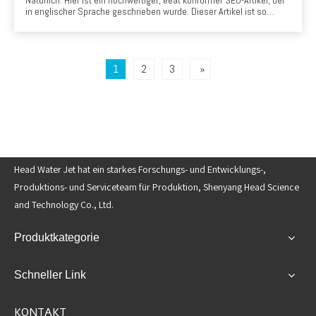
in englischer Sprache geschrieben wurde. Dieser Artikel ist so
gestaltet, dass er echten Wert bietet, Füllstoffinhalte vermeidet und
Fachwissen, Autorität und Vertrauen mit potenziellen Kunden in der
kroatischen Steinverarbeitungsindustrie einsetzt.
1
2
3
»
Head Water Jet hat ein starkes Forschungs- und Entwicklungs-,
Produktions- und Serviceteam für Produktion, Shenyang Head Science
and Technology Co., Ltd.
Produktkategorie
Schneller Link
KONTAKT