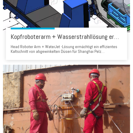
Kopfroboterarm + Wasserstrahllösung ermöglicht das effiziente Kaltschnitt von abgewinkelten Düsen für Shanghai Pelz -Druckgefäße
Head Roboter Arm + WaterJet -Lösung ermächtigt ein effizientes
Kaltschnitt von abgewinkelten Düsen für Shanghai Pelz
Druckbehälter