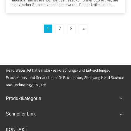
in englischer Sprache geschrieben wurde. Dieser Artikel ist so
gestaltet, dass er echten Wert bietet, Füllstoffinhalte vermeidet und
Fachwissen, Autorität und Vertrauen mit potenziellen Kunden in der
kroatischen Steinverarbeitungsindustrie einsetzt.
1
2
3
»
Head Water Jet hat ein starkes Forschungs- und Entwicklungs-,
Produktions- und Serviceteam für Produktion, Shenyang Head Science
and Technology Co., Ltd.
Produktkategorie
Schneller Link
KONTAKT