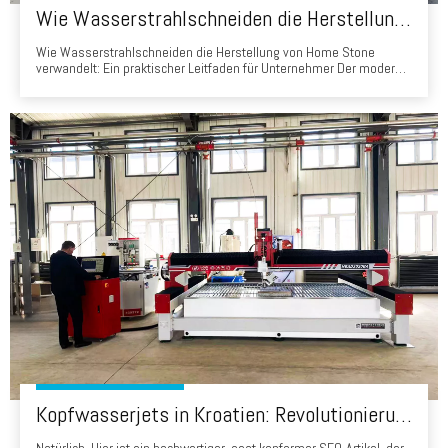
Wie Wasserstrahlschneiden die Herstellung von Home Stone verwandelt: Ein praktischer Leitfaden für Unternehmer
Wie Wasserstrahlschneiden die Herstellung von Home Stone
verwandelt: Ein praktischer Leitfaden für Unternehmer Der moderne
Markt für die Renovierungshäuser, Präzision, Geschwindigkeit und
Materialnutzung sind kritische
Wettbewerbsunterscheidungsmerkmale. Von Küchenarbeitsplatten
bis Badezimmer Umgebung und Wohnzimmer -Wände, Wasser J.
Kopfwasserjets in Kroatien: Revolutionierung der Steinverarbeitung von Brač Marmor zum iStrischen Kalkstein
Natürlich. Hier ist ein hochwertiger, eeat konformer SEO-Artikel, der