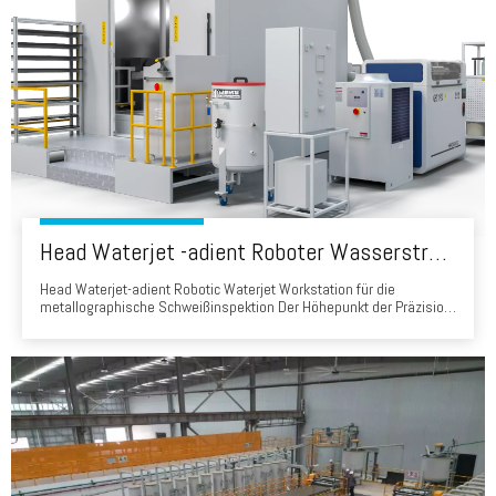
Head Waterjet -adient Roboter Wasserstrahl Workstation für die metallographische Schweißinspektion
Head Waterjet-adient Robotic Waterjet Workstation für die
metallographische Schweißinspektion Der Höhepunkt der Präzision
zur kompromisslosen Qualitätskontrollinterität der Kopfstation für
Kopf-angehende Roboter-Wasserstrahlung, eine fortschrittliche
Schneidlösung