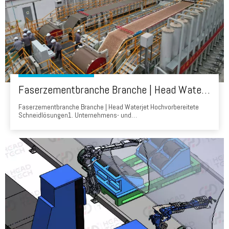
Faserzementbranche Branche | Head Waterjet Hochvor-Präparat-Schneidlösungen
Faserzementbranche Branche | Head Waterjet Hochvorbereitete
Schneidlösungen1. Unternehmens- und
AusrüstungsübersichtClient: Ein führender chinesischer
Baustoffhersteller (CNBM Chizhou), der verwendet wird