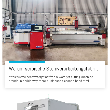
Warum serbische Steinverarbeitungsfabriken den von Chinien hergestellten 'Kopf' WaterJet wählen
https://www.headwaterjet.net/top-5-waterjet-cutting-machine-
brands-in-serbia-why-more-businesses-choose-head.html