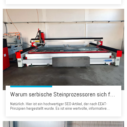
um das Badezimmer vor Wasser zu schützen. Lassen Sie mich nun
einige gängige Materialien vorstellen, aus denen der
Badezimmerbildschirm hergestellt wird. 1.MoSture-Proof Board Das
erste Material, das Ihnen vorgestellt wurde, ist das MO
Warum serbische Steinprozessoren sich für Head Waterjets entscheiden: Eine Erfolgsgeschichte von 'Made in China'
Natürlich. Hier ist ein hochwertiger SEO-Artikel, der nach EEAT-
Prinzipien hergestellt wurde. Es ist eine wertvolle, informative
Ressource für Steinprozessoren in Serbien, die sich direkt mit ihren
wichtigsten Bedenken befasst und den Wert der Auswahl eines
Head Water Jet demonstriert. Warum serbische Steinprozessoren
sind