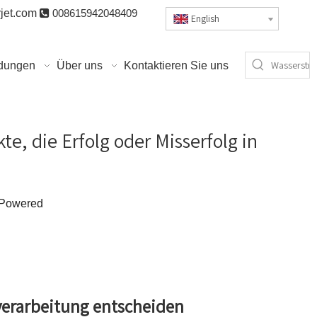
jet.com

008615942048409
English
dungen
Über uns
Kontaktieren Sie uns
e, die Erfolg oder Misserfolg in
Powered
nverarbeitung entscheiden