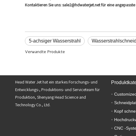
Kontaktieren Sie uns: sale2@hdwaterjet.net für eine angepasste R
5-achsiger Wasserstrahl
Wasserstrahlschnei
Verwandte Produkte
Head Water Jet hat ein starkes Forschungs- und
Produktkat
Entwicklungs-, Produktions- und Serviceteam für
Customized
Produktion, Shenyang Head Science and
Schneidpla
Technology Co., Ltd.
Kopf schne
Hochdruck
CNC -Syst