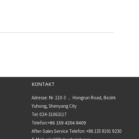
KONTAKT
Adresse: Nr .110-3 ， Hongrun Road, Bezirk
Yuhong, Shenyang City
Tel: 024-31063117
Telefon:+
86 159 4204 8409
After-Sales Service Telefon: +86 135 9191 9230