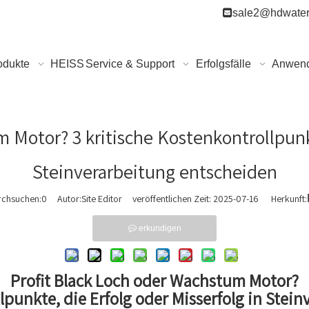

sale2@hdwater
odukte
HEISS
Service & Support
Erfolgsfälle
Anwen
 Motor? 3 kritische Kostenkontrollpunkt
Steinverarbeitung entscheiden
rchsuchen:
0
Autor:Site Editor veröffentlichen Zeit: 2025-07-16 Herkunft:
erkundigen
Profit Black Loch oder Wachstum Motor?
llpunkte, die Erfolg oder Misserfolg in Stei