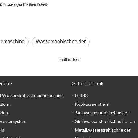
OI -Analyse für Ihre Fabrik.
demaschine
Wasserstrahlschneider
Inhalt ist leer!
egorie
Schneller Link
 Wasserstrahlschneidemaschine
HEISS
ttform
Kopfwasserstrahl
iden
Steinwasserstrahlschneider
wassersystem
Steinwasserstrahlschneider au
em
Metallwasserstrahlschneider