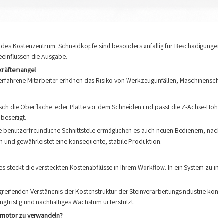
ufendes Kostenzentrum. Schneidköpfe sind besonders anfällig für Beschädigunge
eeinflussen die Ausgabe.
kräftemangel
rfahrene Mitarbeiter erhöhen das Risiko von Werkzeugunfällen, Maschinenschä
ch die Oberfläche jeder Platte vor dem Schneiden und passt die Z-Achse-Höhe
beseitigt.
e benutzerfreundliche Schnittstelle ermöglichen es auch neuen Bedienern, na
ten und gewährleistet eine konsequente, stabile Produktion.
- es steckt die versteckten Kostenabflüsse in Ihrem Workflow. In ein System zu 
fgreifenden Verständnis der Kostenstruktur der Steinverarbeitungsindustrie konst
angfristig und nachhaltiges Wachstum unterstützt.
msmotor zu verwandeln?