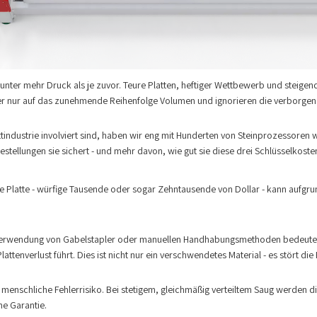
nter mehr Druck als je zuvor. Teure Platten, heftiger Wettbewerb und steigen
tzer nur auf das zunehmende Reihenfolge Volumen und ignorieren die verborge
ittindustrie involviert sind, haben wir eng mit Hunderten von Steinprozessoren 
estellungen sie sichert - und mehr davon, wie gut sie diese drei Schlüsselkosten
zelne Platte - würfige Tausende oder sogar Zehntausende von Dollar - kann au
erwendung von Gabelstapler oder manuellen Handhabungsmethoden bedeutet, das
Plattenverlust führt. Dies ist nicht nur ein verschwendetes Material - es stört
s menschliche Fehlerrisiko. Bei stetigem, gleichmäßig verteiltem Saug werden d
ne Garantie.