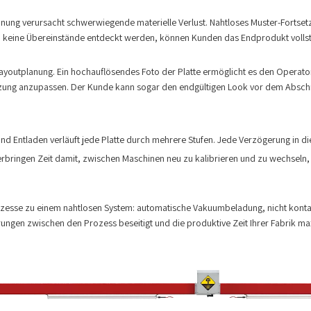
anung verursacht schwerwiegende materielle Verlust. Nahtloses Muster-Fortsetz
 keine Übereinstände entdeckt werden, können Kunden das Endprodukt vollst
 Layoutplanung. Ein hochauflösendes Foto der Platte ermöglicht es den Operator
utzung anzupassen. Der Kunde kann sogar den endgültigen Look vor dem Abschn
d Entladen verläuft jede Platte durch mehrere Stufen. Jede Verzögerung in di
erbringen Zeit damit, zwischen Maschinen neu zu kalibrieren und zu wechseln,
ozesse zu einem nahtlosen System: automatische Vakuumbeladung, nicht konta
ngen zwischen den Prozess beseitigt und die produktive Zeit Ihrer Fabrik ma