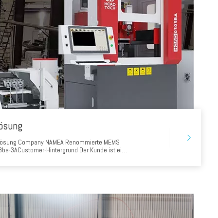
lösung
idelösung Company NAMEA Renommierte MEMS
ba-3ACustomer-Hintergrund Der Kunde ist ein
f Wafer Semiconductor Cut-Forschung