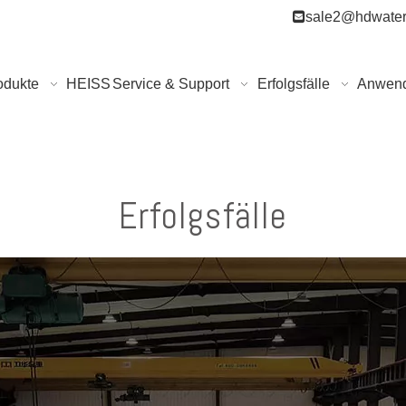

sale2@hdwater
odukte
HEISS
Service & Support
Erfolgsfälle
Anwen
Erfolgsfälle