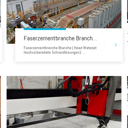
Faserzementbranche Branche | Head Waterjet Hochvor-Präparat-Schneidlösungen
Faserzementbranche Branche | Head Waterjet
Hochvorbereitete Schneidlösungen1.
Unternehmens- und
AusrüstungsübersichtClient: Ein führender
chinesischer Baustoffhersteller (CNBM
Chizhou), der verwendet wird