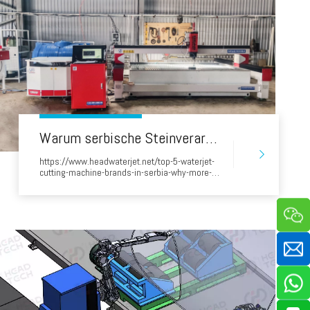
Warum serbische Steinverarbeitungsfabriken den von Chinien hergestellten 'Kopf' WaterJet wählen
https://www.headwaterjet.net/top-5-waterjet-
cutting-machine-brands-in-serbia-why-more-
businesses-choose-head.html