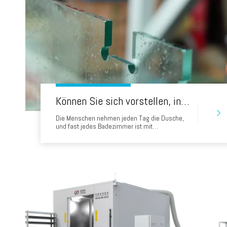
Können Sie sich vorstellen, in 45 Sekunden ein Badglas zu produzieren? Wasserstrahl -Schneidglaslösung
Die Menschen nehmen jeden Tag die Dusche,
und fast jedes Badezimmer ist mit
Duschbildschirmen / Duschtüren ausgestattet,
um das Badezimmer vor Wasser zu schützen.
Lassen Sie mich nun einige gängige Materialien
vorstellen, aus denen der
Badezimmerbildschirm hergestellt wird.
1.MoSture-Proof Board Das erste Material, das
Ihnen vorgestellt wurde, ist das MO