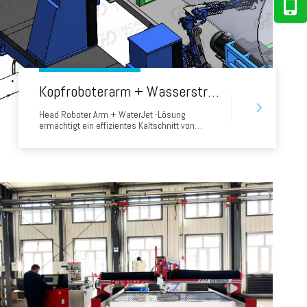
Kopfroboterarm + Wasserstrahllösung ermöglicht das effiziente Kaltschnitt von abgewinkelten Düsen für Shanghai Pelz -Druckgefäße
Head Roboter Arm + WaterJet -Lösung
ermächtigt ein effizientes Kaltschnitt von
abgewinkelten Düsen für Shanghai Pelz
Druckbehälter