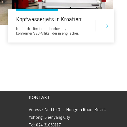
Kopfwasserjets in Kroatien: Revolutionierung der Steinverarbeitung von Brač Marmor zum iStrischen Kalkstein
Natürlich. Hier ist ein hochwertiger, eeat
konformer SEO-Artikel, der in englischer
Sprache geschrieben wurde. Dieser Artikel ist
so gestaltet, dass er echten Wert bietet,
Füllstoffinhalte vermeidet und Fachwissen,
Autorität und Vertrauen mit potenziellen Kunden
in der kroatischen Steinverarbeitungsindustrie
einsetzt.
KONTAKT
Adresse: Nr .110-3 ， Hongrun Road, Bezirk
Yuhong, Shenyang City
Tel: 024-31063117