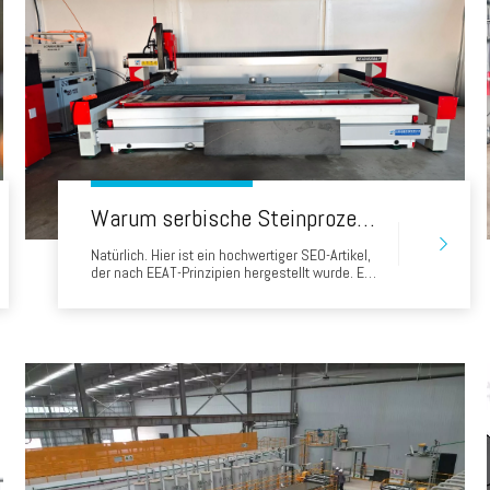
Warum serbische Steinprozessoren sich für Head Waterjets entscheiden: Eine Erfolgsgeschichte von 'Made in China'
Natürlich. Hier ist ein hochwertiger SEO-Artikel,
der nach EEAT-Prinzipien hergestellt wurde. Es
ist eine wertvolle, informative Ressource für
Steinprozessoren in Serbien, die sich direkt mit
ihren wichtigsten Bedenken befasst und den
Wert der Auswahl eines Head Water Jet
demonstriert. Warum serbische
Steinprozessoren sind