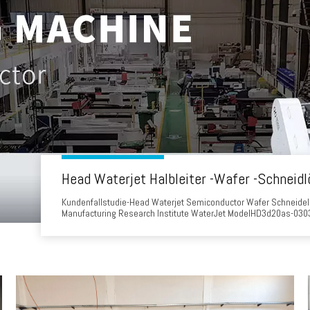
Head Waterjet Halbleiter -Wafer -Schneid
Kundenfallstudie-Head Waterjet Semiconductor Wafer Schne
Manufacturing Research Institute WaterJet ModelHD3d20as-0303
führendes MEMS Manufacturing Research Institute, das sich au
spezialisiert hat