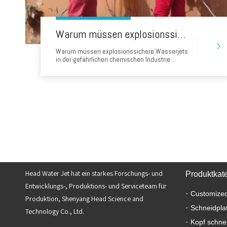
Warum müssen explosionssichere Wasserjets in der gefährlichen chemischen Industrie eingesetzt werden? Vollständige Analyse tragbarer Wasserstrahlschneidelösungen
Warum müssen explosionssichere Wasserjets
in der gefährlichen chemischen Industrie
eingesetzt werden? Vollständige Analyse der
tragbaren Wasserstrahlschneidelösungen 1.
Einführung In der gefährlichen chemischen
Industrie ist Sicherheit nicht nur eine
Voraussetzung - sondern die Grundlage für
jeden Betrieb. In der Wartung Ablagerungen
Head Water Jet hat ein starkes Forschungs- und
Produktkat
Entwicklungs-, Produktions- und Serviceteam für
Customized
Produktion, Shenyang Head Science and
Schneidpla
Technology Co., Ltd.
Kopf schne