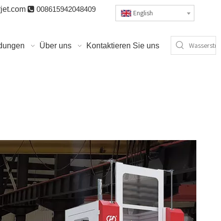
jet.com

008615942048409
English
dungen
Über uns
Kontaktieren Sie uns