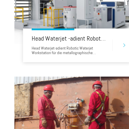
Head Waterjet -adient Roboter Wasserstrahl Workstation für die metallographische Schweißinspektion
Head Waterjet-adient Robotic Waterjet
Workstation für die metallographische
Schweißinspektion Der Höhepunkt der Präzision
zur kompromisslosen Qualitätskontrollinterität
der Kopfstation für Kopf-angehende Roboter-
Wasserstrahlung, eine fortschrittliche
Schneidlösung