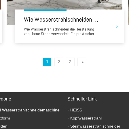
Wie Wasserstrahlschneiden die Herstellung von Home Stone verwandelt: Ein praktischer Leitfaden für Unternehmer
Wie Wasserstrahlschneiden die Herstellung
von Home Stone verwandelt: Ein praktischer
Leitfaden für Unternehmer Der moderne Markt
für die Renovierungshäuser, Präzision,
Geschwindigkeit und Materialnutzung sind
kritische
Wettbewerbsunterscheidungsmerkmale. Von
Küchenarbeitsplatten bis Badezimmer
1
2
3
»
Umgebung und Wohnzimmer -Wände, Wasser
J.
egorie
Schneller Link
 Wasserstrahlschneidemaschine
HEISS
ttform
Kopfwasserstrahl
iden
Steinwasserstrahlschneider