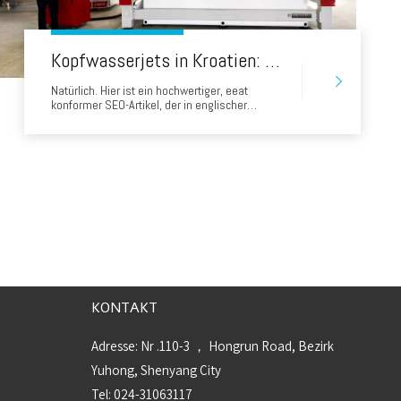
Kopfwasserjets in Kroatien: Revolutionierung der Steinverarbeitung von Brač Marmor zum iStrischen Kalkstein
Natürlich. Hier ist ein hochwertiger, eeat
konformer SEO-Artikel, der in englischer
Sprache geschrieben wurde. Dieser Artikel ist
so gestaltet, dass er echten Wert bietet,
Füllstoffinhalte vermeidet und Fachwissen,
Autorität und Vertrauen mit potenziellen Kunden
in der kroatischen Steinverarbeitungsindustrie
einsetzt.
KONTAKT
Adresse: Nr .110-3 ， Hongrun Road, Bezirk
Yuhong, Shenyang City
Tel: 024-31063117