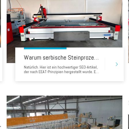
Warum serbische Steinprozessoren sich für Head Waterjets entscheiden: Eine Erfolgsgeschichte von 'Made in China'
Natürlich. Hier ist ein hochwertiger SEO-Artikel,
der nach EEAT-Prinzipien hergestellt wurde. Es
ist eine wertvolle, informative Ressource für
Steinprozessoren in Serbien, die sich direkt mit
ihren wichtigsten Bedenken befasst und den
Wert der Auswahl eines Head Water Jet
demonstriert. Warum serbische
Steinprozessoren sind