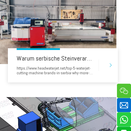
Warum serbische Steinverarbeitungsfabriken den von Chinien hergestellten 'Kopf' WaterJet wählen
https://www.headwaterjet.net/top-5-waterjet-
cutting-machine-brands-in-serbia-why-more-
businesses-choose-head.html