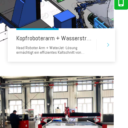
Kopfroboterarm + Wasserstrahllösung ermöglicht das effiziente Kaltschnitt von abgewinkelten Düsen für Shanghai Pelz -Druckgefäße
Head Roboter Arm + WaterJet -Lösung
ermächtigt ein effizientes Kaltschnitt von
abgewinkelten Düsen für Shanghai Pelz
Druckbehälter