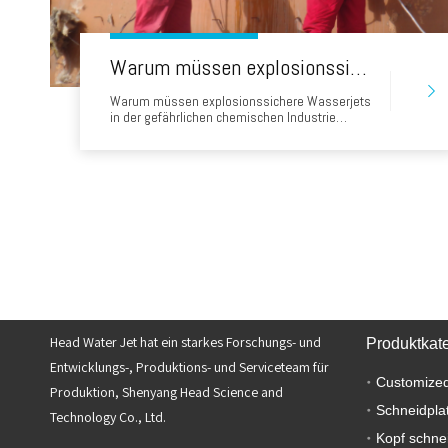
Warum müssen explosionssichere Wasserjets in der gefährlichen chemischen Industrie eingesetzt werden? Vollständige Analyse tragbarer Wasserstrahlschneidelösungen
Warum müssen explosionssichere Wasserjets
in der gefährlichen chemischen Industrie
eingesetzt werden? Vollständige Analyse der
tragbaren Wasserstrahlschneidelösungen 1.
Einführung In der gefährlichen chemischen
Industrie ist Sicherheit nicht nur eine
Voraussetzung - sondern die Grundlage für
jeden Betrieb. In der Wartung Ablagerungen
Head Water Jet hat ein starkes Forschungs- und
Produktkat
Entwicklungs-, Produktions- und Serviceteam für
Customized
Produktion, Shenyang Head Science and
Schneidpla
Technology Co., Ltd.
Kopf schne