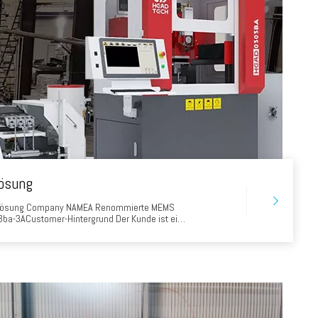
lösung
idelösung Company NAMEA Renommierte MEMS
ba-3ACustomer-Hintergrund Der Kunde ist ein
f Wafer Semiconductor Cut-Forschung