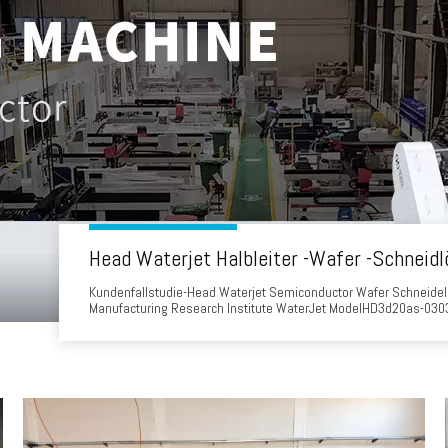
Head Waterjet Halbleiter -Wafer -Schneid
Kundenfallstudie-Head Waterjet Semiconductor Wafer Schne
Manufacturing Research Institute WaterJet ModelHD3d20as-0303
führendes MEMS Manufacturing Research Institute, das sich au
spezialisiert hat