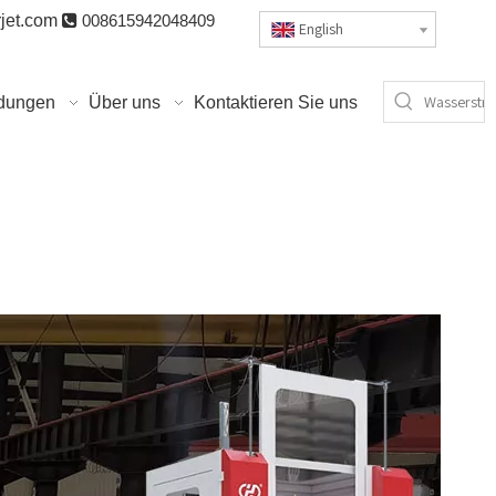
jet.com

008615942048409
English
dungen
Über uns
Kontaktieren Sie uns