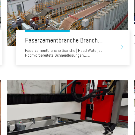
Faserzementbranche Branche | Head Waterjet Hochvor-Präparat-Schneidlösungen
Faserzementbranche Branche | Head Waterjet
Hochvorbereitete Schneidlösungen1.
Unternehmens- und
AusrüstungsübersichtClient: Ein führender
chinesischer Baustoffhersteller (CNBM
Chizhou), der verwendet wird