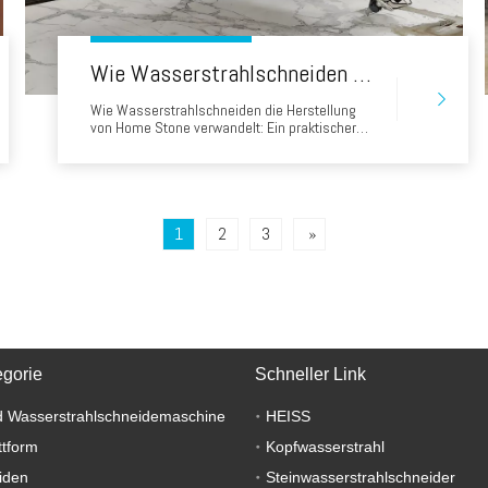
Wie Wasserstrahlschneiden die Herstellung von Home Stone verwandelt: Ein praktischer Leitfaden für Unternehmer
Wie Wasserstrahlschneiden die Herstellung
von Home Stone verwandelt: Ein praktischer
Leitfaden für Unternehmer Der moderne Markt
für die Renovierungshäuser, Präzision,
Geschwindigkeit und Materialnutzung sind
kritische
Wettbewerbsunterscheidungsmerkmale. Von
Küchenarbeitsplatten bis Badezimmer
1
2
3
»
Umgebung und Wohnzimmer -Wände, Wasser
J.
egorie
Schneller Link
 Wasserstrahlschneidemaschine
HEISS
ttform
Kopfwasserstrahl
iden
Steinwasserstrahlschneider