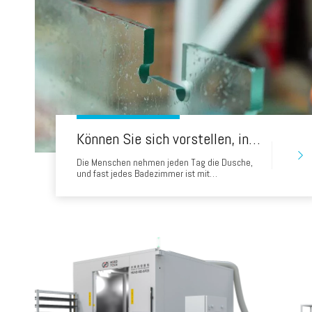
Können Sie sich vorstellen, in 45 Sekunden ein Badglas zu produzieren? Wasserstrahl -Schneidglaslösung
Die Menschen nehmen jeden Tag die Dusche,
und fast jedes Badezimmer ist mit
Duschbildschirmen / Duschtüren ausgestattet,
um das Badezimmer vor Wasser zu schützen.
Lassen Sie mich nun einige gängige Materialien
vorstellen, aus denen der
Badezimmerbildschirm hergestellt wird.
1.MoSture-Proof Board Das erste Material, das
Ihnen vorgestellt wurde, ist das MO