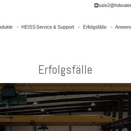

sale2@hdwater
odukte
HEISS
Service & Support
Erfolgsfälle
Anwen
Erfolgsfälle