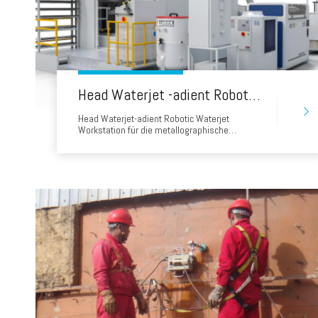
Head Waterjet -adient Roboter Wasserstrahl Workstation für die metallographische Schweißinspektion
Head Waterjet-adient Robotic Waterjet
Workstation für die metallographische
Schweißinspektion Der Höhepunkt der Präzision
zur kompromisslosen Qualitätskontrollinterität
der Kopfstation für Kopf-angehende Roboter-
Wasserstrahlung, eine fortschrittliche
Schneidlösung