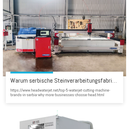
Warum serbische Steinverarbeitungsfabriken den von Chinien hergestellten 'Kopf' WaterJet wählen
https://www.headwaterjet.net/top-5-waterjet-cutting-machine-
brands-in-serbia-why-more-businesses-choose-head.html