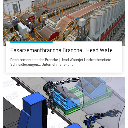
Faserzementbranche Branche | Head Waterjet Hochvor-Präparat-Schneidlösungen
Faserzementbranche Branche | Head Waterjet Hochvorbereitete
Schneidlösungen1. Unternehmens- und
AusrüstungsübersichtClient: Ein führender chinesischer
Baustoffhersteller (CNBM Chizhou), der verwendet wird