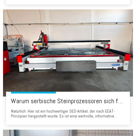
um das Badezimmer vor Wasser zu schützen. Lassen Sie mich nun
einige gängige Materialien vorstellen, aus denen der
Badezimmerbildschirm hergestellt wird. 1.MoSture-Proof Board Das
erste Material, das Ihnen vorgestellt wurde, ist das MO
Warum serbische Steinprozessoren sich für Head Waterjets entscheiden: Eine Erfolgsgeschichte von 'Made in China'
Natürlich. Hier ist ein hochwertiger SEO-Artikel, der nach EEAT-
Prinzipien hergestellt wurde. Es ist eine wertvolle, informative
Ressource für Steinprozessoren in Serbien, die sich direkt mit ihren
wichtigsten Bedenken befasst und den Wert der Auswahl eines
Head Water Jet demonstriert. Warum serbische Steinprozessoren
sind