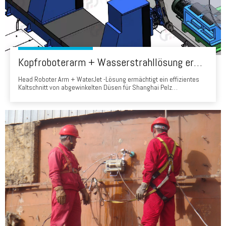
Kopfroboterarm + Wasserstrahllösung ermöglicht das effiziente Kaltschnitt von abgewinkelten Düsen für Shanghai Pelz -Druckgefäße
Head Roboter Arm + WaterJet -Lösung ermächtigt ein effizientes
Kaltschnitt von abgewinkelten Düsen für Shanghai Pelz
Druckbehälter