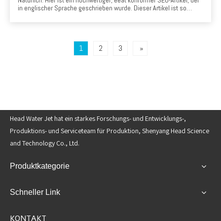
in englischer Sprache geschrieben wurde. Dieser Artikel ist so
gestaltet, dass er echten Wert bietet, Füllstoffinhalte vermeidet und
Fachwissen, Autorität und Vertrauen mit potenziellen Kunden in der
kroatischen Steinverarbeitungsindustrie einsetzt.
1
2
3
»
Head Water Jet hat ein starkes Forschungs- und Entwicklungs-,
Produktions- und Serviceteam für Produktion, Shenyang Head Science
and Technology Co., Ltd.
Produktkategorie
Schneller Link
KONTAKT