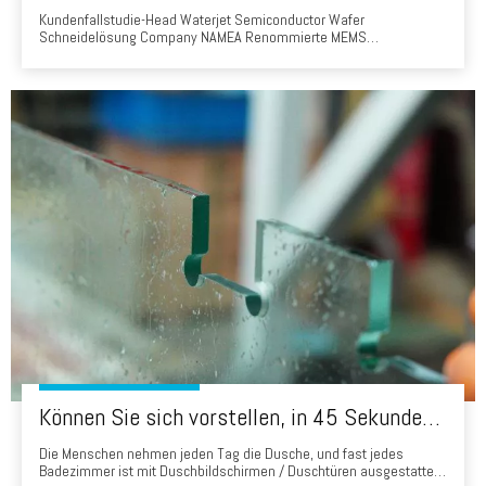
Kundenfallstudie-Head Waterjet Semiconductor Wafer
Schneidelösung Company NAMEA Renommierte MEMS
Manufacturing Research Institute WaterJet ModelHD3d20as-
0303ba-3ACustomer-Hintergrund Der Kunde ist ein führendes
MEMS Manufacturing Research Institute, das sich auf Wafer
Semiconductor Cut-Forschung spezialisiert hat
Können Sie sich vorstellen, in 45 Sekunden ein Badglas zu produzieren? Wasserstrahl -Schneidglaslösung
Die Menschen nehmen jeden Tag die Dusche, und fast jedes
Badezimmer ist mit Duschbildschirmen / Duschtüren ausgestattet,