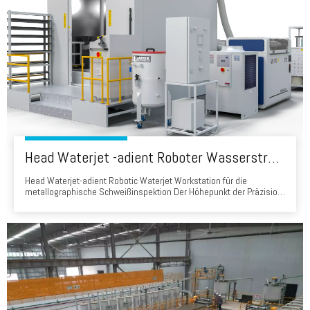
Head Waterjet -adient Roboter Wasserstrahl Workstation für die metallographische Schweißinspektion
Head Waterjet-adient Robotic Waterjet Workstation für die
metallographische Schweißinspektion Der Höhepunkt der Präzision
zur kompromisslosen Qualitätskontrollinterität der Kopfstation für
Kopf-angehende Roboter-Wasserstrahlung, eine fortschrittliche
Schneidlösung