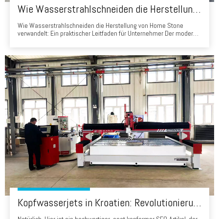
Wie Wasserstrahlschneiden die Herstellung von Home Stone verwandelt: Ein praktischer Leitfaden für Unternehmer
Wie Wasserstrahlschneiden die Herstellung von Home Stone
verwandelt: Ein praktischer Leitfaden für Unternehmer Der moderne
Markt für die Renovierungshäuser, Präzision, Geschwindigkeit und
Materialnutzung sind kritische
Wettbewerbsunterscheidungsmerkmale. Von Küchenarbeitsplatten
bis Badezimmer Umgebung und Wohnzimmer -Wände, Wasser J.
Kopfwasserjets in Kroatien: Revolutionierung der Steinverarbeitung von Brač Marmor zum iStrischen Kalkstein
Natürlich. Hier ist ein hochwertiger, eeat konformer SEO-Artikel, der