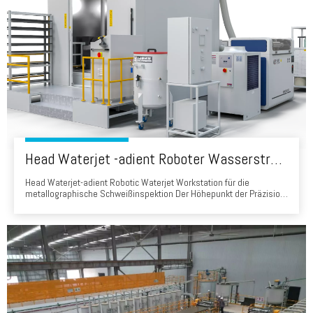
Head Waterjet -adient Roboter Wasserstrahl Workstation für die metallographische Schweißinspektion
Head Waterjet-adient Robotic Waterjet Workstation für die
metallographische Schweißinspektion Der Höhepunkt der Präzision
zur kompromisslosen Qualitätskontrollinterität der Kopfstation für
Kopf-angehende Roboter-Wasserstrahlung, eine fortschrittliche
Schneidlösung