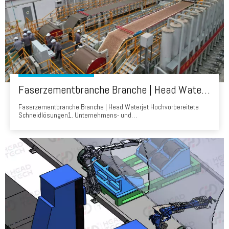
Faserzementbranche Branche | Head Waterjet Hochvor-Präparat-Schneidlösungen
Faserzementbranche Branche | Head Waterjet Hochvorbereitete
Schneidlösungen1. Unternehmens- und
AusrüstungsübersichtClient: Ein führender chinesischer
Baustoffhersteller (CNBM Chizhou), der verwendet wird