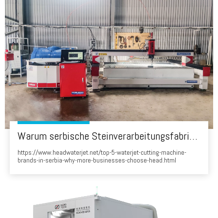
Warum serbische Steinverarbeitungsfabriken den von Chinien hergestellten 'Kopf' WaterJet wählen
https://www.headwaterjet.net/top-5-waterjet-cutting-machine-
brands-in-serbia-why-more-businesses-choose-head.html