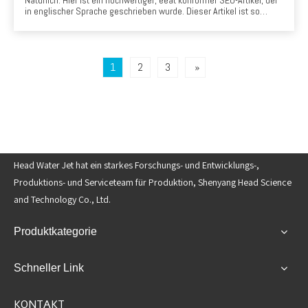
in englischer Sprache geschrieben wurde. Dieser Artikel ist so
gestaltet, dass er echten Wert bietet, Füllstoffinhalte vermeidet und
Fachwissen, Autorität und Vertrauen mit potenziellen Kunden in der
kroatischen Steinverarbeitungsindustrie einsetzt.
1
2
3
»
Head Water Jet hat ein starkes Forschungs- und Entwicklungs-,
Produktions- und Serviceteam für Produktion, Shenyang Head Science
and Technology Co., Ltd.
Produktkategorie
Schneller Link
KONTAKT