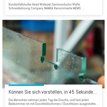
Kundenfallstudie-Head Waterjet Semiconductor Wafer
Schneidelösung Company NAMEA Renommierte MEMS
Manufacturing Research Institute WaterJet ModelHD3d20as-
0303ba-3ACustomer-Hintergrund Der Kunde ist ein führendes
MEMS Manufacturing Research Institute, das sich auf Wafer
Semiconductor Cut-Forschung spezialisiert hat
Können Sie sich vorstellen, in 45 Sekunden ein Badglas zu produzieren? Wasserstrahl -Schneidglaslösung
Die Menschen nehmen jeden Tag die Dusche, und fast jedes
Badezimmer ist mit Duschbildschirmen / Duschtüren ausgestattet,