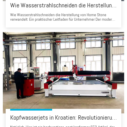
Wie Wasserstrahlschneiden die Herstellung von Home Stone verwandelt: Ein praktischer Leitfaden für Unternehmer
Wie Wasserstrahlschneiden die Herstellung von Home Stone
verwandelt: Ein praktischer Leitfaden für Unternehmer Der moderne
Markt für die Renovierungshäuser, Präzision, Geschwindigkeit und
Materialnutzung sind kritische
Wettbewerbsunterscheidungsmerkmale. Von Küchenarbeitsplatten
bis Badezimmer Umgebung und Wohnzimmer -Wände, Wasser J.
Kopfwasserjets in Kroatien: Revolutionierung der Steinverarbeitung von Brač Marmor zum iStrischen Kalkstein
Natürlich. Hier ist ein hochwertiger, eeat konformer SEO-Artikel, der