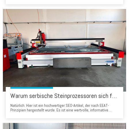
um das Badezimmer vor Wasser zu schützen. Lassen Sie mich nun
einige gängige Materialien vorstellen, aus denen der
Badezimmerbildschirm hergestellt wird. 1.MoSture-Proof Board Das
erste Material, das Ihnen vorgestellt wurde, ist das MO
Warum serbische Steinprozessoren sich für Head Waterjets entscheiden: Eine Erfolgsgeschichte von 'Made in China'
Natürlich. Hier ist ein hochwertiger SEO-Artikel, der nach EEAT-
Prinzipien hergestellt wurde. Es ist eine wertvolle, informative
Ressource für Steinprozessoren in Serbien, die sich direkt mit ihren
wichtigsten Bedenken befasst und den Wert der Auswahl eines
Head Water Jet demonstriert. Warum serbische Steinprozessoren
sind