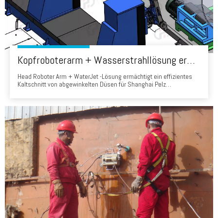
Kopfroboterarm + Wasserstrahllösung ermöglicht das effiziente Kaltschnitt von abgewinkelten Düsen für Shanghai Pelz -Druckgefäße
Head Roboter Arm + WaterJet -Lösung ermächtigt ein effizientes
Kaltschnitt von abgewinkelten Düsen für Shanghai Pelz
Druckbehälter