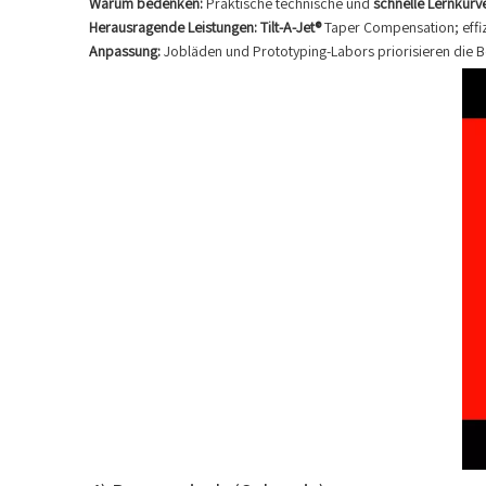
Warum bedenken:
Praktische technische und
schnelle Lernkurv
Herausragende Leistungen:
Tilt-A-Jet®
Taper Compensation; effiz
Anpassung:
Jobläden und Prototyping-Labors priorisieren die B