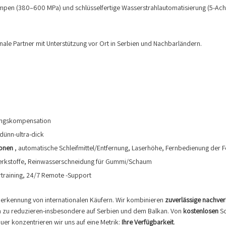
pen (380–600 MPa) und schlüsselfertige Wasserstrahlautomatisierung (5-Achse
nale Partner mit Unterstützung vor Ort in Serbien und Nachbarländern.
gungskompensation
dünn-ultra-dick
ionen
, automatische Schleifmittel/Entfernung, Laserhöhe, Fernbedienung der
werkstoffe, Reinwasserschneidung für Gummi/Schaum
training, 24/7 Remote -Support
 Anerkennung von internationalen Käufern. Wir kombinieren
zuverlässige nachver
n zu reduzieren-insbesondere auf Serbien und dem Balkan. Von
kostenlosen
S
er konzentrieren wir uns auf eine Metrik:
Ihre Verfügbarkeit
.