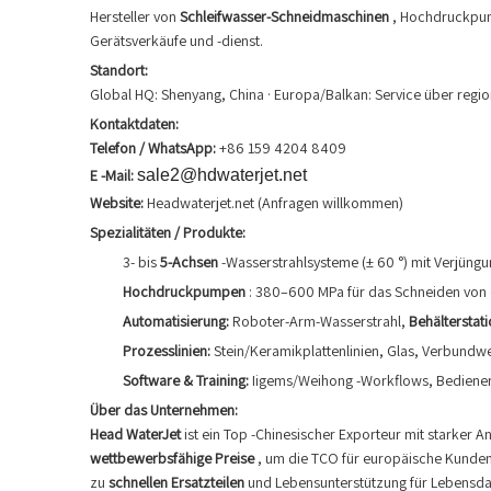
Hersteller von
Schleifwasser-Schneidmaschinen
, Hochdruckpum
Gerätsverkäufe und -dienst.
Standort:
Global HQ: Shenyang, China · Europa/Balkan: Service über regio
Kontaktdaten:
Telefon / WhatsApp:
+86 159 4204 8409
E -Mail:
sale2@hdwaterjet.net
Website:
Headwaterjet.net (Anfragen willkommen)
Spezialitäten / Produkte:
3- bis
5-Achsen
-Wasserstrahlsysteme (± 60 °) mit Verjün
Hochdruckpumpen
: 380–600 MPa für das Schneiden von 
Automatisierung:
Roboter-Arm-Wasserstrahl,
Behälterstat
Prozesslinien:
Stein/Keramikplattenlinien, Glas, Verbund
Software & Training:
Iigems/Weihong -Workflows, Bediener
Über das Unternehmen:
Head WaterJet
ist ein Top -Chinesischer Exporteur mit starker
wettbewerbsfähige Preise
, um die TCO für europäische Kunde
zu
schnellen Ersatzteilen
und Lebensunterstützung für Lebensdau