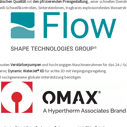
äischen Qualität
mit
den pfrizierenden Preisgestaltung
, einer schnellen Dien
iß-Schweißkontrollen, Sintersteinlinien, tragbares explosionsfestes Wasserstr
obusten
Verstärkerpumpen
und hochrangigen Maschinenrahmen für das 24-/-Sch
erie;
Dynamic WaterJet® XD
für echte 3D mit Verjüngungsregelung.
nd nachgewiesene globale Unterstützung benötigen.