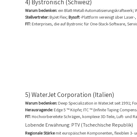
4) Bystronisch (Schweiz)
Warum bedenken:
ein Blatt-Metall-Automatisierungskraftwerk; W
Stellvertreter:
ByJet Flex;
Bysoft
-Plattform vereinigt über Laser-
FIT:
Enterprises, die auf Bystronic für One-Stack-Software, Serv
5) WaterJet Corporation (Italien)
Warum bedenken:
Deep Specialization in WaterJet seit 1991; F
Herausragende:
Edge 5 ™ Köpfe; ITC ™ (Infinite Taping Compens
FIT:
Hochvorbereitete Schrägen, komplexe 3D-Teile, Luft- und 
Lobende Erwähnung: PTV (Tschechische Republik)
Regionale Stärke
mit europäischen Komponenten, flexiblen 3- 