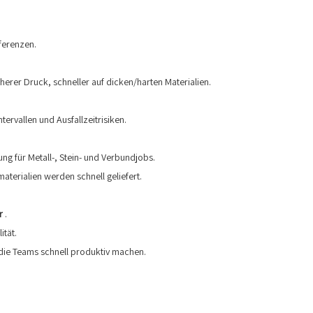
ferenzen.
herer Druck, schneller auf dicken/harten Materialien.
vallen und Ausfallzeitrisiken.
ung für Metall-, Stein- und Verbundjobs.
aterialien werden schnell geliefert.
er
.
ität.
die Teams schnell produktiv machen.