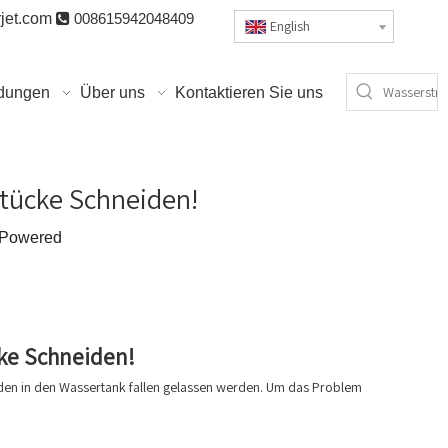
jet.com

008615942048409
English
dungen
Über uns
Kontaktieren Sie uns
stücke Schneiden!
Powered
cke Schneiden!
iden in den Wassertank fallen gelassen werden. Um das Problem