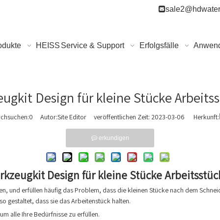

sale2@hdwater
odukte
HEISS
Service & Support
Erfolgsfälle
Anwen
eugkit Design für kleine Stücke Arbeits
rchsuchen:
0
Autor:Site Editor veröffentlichen Zeit: 2023-03-06 Herkunft:
erkundigen
rkzeugkit Design für kleine Stücke Arbeitsstü
den, und erfüllen häufig das Problem, dass die kleinen Stücke nach dem Schne
o gestaltet, dass sie das Arbeitenstück halten.
um alle Ihre Bedürfnisse zu erfüllen.