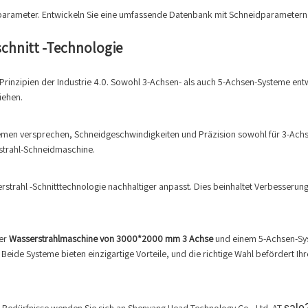
tparameter. Entwickeln Sie eine umfassende Datenbank mit Schneidparametern f
schnitt -Technologie
n Prinzipien der Industrie 4.0. Sowohl 3-Achsen- als auch 5-Achsen-Systeme ent
iehen.
stemen versprechen, Schneidgeschwindigkeiten und Präzision sowohl für 3-Ach
strahl-Schneidmaschine.
rahl -Schnitttechnologie nachhaltiger anpasst. Dies beinhaltet Verbesserung
ner
Wasserstrahlmaschine von 3000*2000 mm 3 Achse
und einem 5-Achsen-Sys
de Systeme bieten einzigartige Vorteile, und die richtige Wahl befördert Ihre 
sale