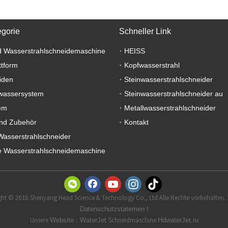
egorie
Schneller Link
 Wasserstrahlschneidemaschine
HEISS
ttform
Kopfwasserstrahl
iden
Steinwasserstrahlschneider
wassersystem
Steinwasserstrahlschneider au
em
Metallwasserstrahlschneider
nd Zubehör
Kontakt
Wasserstrahlschneider
 Wasserstrahlschneidemaschine
ht © 2018 Shenyang Head Science & Technology Co., Ltd Alle Rechte vorbehalten.
t
Datenschutzstatemen
Unsere
Schneidmaschine
Website
:
WaterJet
HdwaterJet.ru