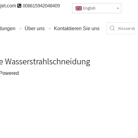
jet.com

008615942048409
English
dungen
Über uns
Kontaktieren Sie uns
se Wasserstrahlschneidung
Powered