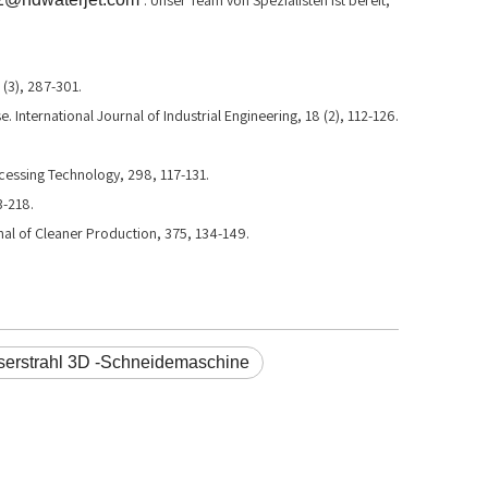
. Unser Team von Spezialisten ist bereit,
(3), 287-301.
nternational Journal of Industrial Engineering, 18 (2), 112-126.
ocessing Technology, 298, 117-131.
3-218.
al of Cleaner Production, 375, 134-149.
erstrahl 3D -Schneidemaschine