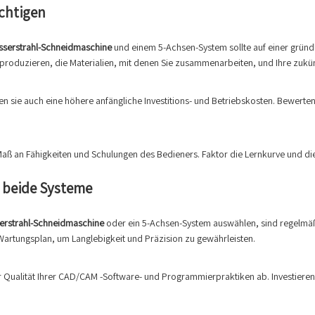
ichtigen
serstrahl-Schneidmaschine
und einem 5-Achsen-System sollte auf einer gründ
se produzieren, die Materialien, mit denen Sie zusammenarbeiten, und Ihre zu
en sie auch eine höhere anfängliche Investitions- und Betriebskosten. Bewerte
aß an Fähigkeiten und Schulungen des Bedieners. Faktor die Lernkurve und di
r beide Systeme
rstrahl-Schneidmaschine
oder ein 5-Achsen-System auswählen, sind regelmäßi
artungsplan, um Langlebigkeit und Präzision zu gewährleisten.
er Qualität Ihrer CAD/CAM -Software- und Programmierpraktiken ab. Investier