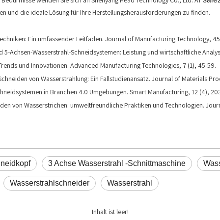
e Bedürfnisse wenden Sie sich an Shenyang Head Technology Co., Ltd. AT
en und die ideale Lösung für Ihre Herstellungsherausforderungen zu finden.
techniken: Ein umfassender Leitfaden. Journal of Manufacturing Technology, 45 
 5-Achsen-Wasserstrahl-Schneidsystemen: Leistung und wirtschaftliche Analyse. I
: Trends und Innovationen. Advanced Manufacturing Technologies, 7 (1), 45-59.
 Schneiden von Wasserstrahlung: Ein Fallstudienansatz. Journal of Materials Pr
-Schneidsystemen in Branchen 4.0 Umgebungen. Smart Manufacturing, 12 (4), 20
iden von Wasserstrichen: umweltfreundliche Praktiken und Technologien. Journ
hneidkopf
3 Achse Wasserstrahl -Schnittmaschine
Wass
Wasserstrahlschneider
Wasserstrahl
Inhalt ist leer!