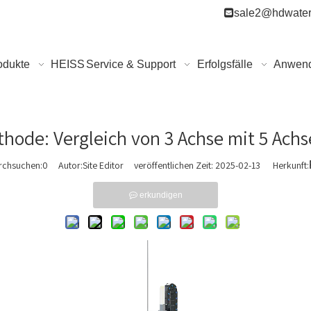

sale2@hdwater
odukte
HEISS
Service & Support
Erfolgsfälle
Anwen
thode: Vergleich von 3 Achse mit 5 Ach
rchsuchen:
0
Autor:Site Editor veröffentlichen Zeit: 2025-02-13 Herkunft:
erkundigen