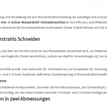
ung und Herstellung hat sich Wasserstrahlschneidung als vielseitige und präzi
-mm -3 -Achse -Wasserstrahl -Schneidmaschine
für ihre Effizienz und Effektiv
-Wasserstrahl-Schneidsystemen konfrontiert. Dieser Artikel befasst sich mit d
rstrahls Schneiden
ss, bei dem ein Hochdruckstrom aus Wasserteilen verwendet wird, um Materiali
ne wärmegeräte Zonen einzuführen, sodass sie ideal für Anwendungen ist, bei de
ortschritte erzielt. Vom einfachen 2D -Schneiden bis zur komplexen 3D -Formu
- und 5-Achsen-Systemen stellt einen Quantensprung in Wasserstrahlschneidfä
tems
ntscheidende Komponenten, darunter die Hochdruckpumpe, das Schneidkopf, 
st wichtig, um die Unterschiede zwischen 3-Achsen- und 5-Achsen-Konfigurati
ion in zwei Abmessungen