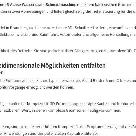
m-3-Achse-Wasserstrahl-Schneidmaschine
mit einem kartesischen Koordinat
n in zwei Abmessungen und liefert gleichzeitig die Tiefensteuerung für die dr
in Branchen, die flache oder flache 3D -Schnitte erfordern, eine umfassend
r Sektoren wie Luft- und Raumfahrt, Automobiler und allgemeine Herstellung ma
chheit des Betriebs. Sie sind jedoch in ihrer Fähigkeit begrenzt, komplexe 3D
idimensionale Möglichkeiten entfalten
en
he Rotationsachsen ein, die typischerweise als A und B oder A und C bezeich
Konturvorgänge ermöglicht werden können.
glichkeiten für komplizierte 3D-Formen, abgeschrägte Kanten und konturierte 
unschätzbarem Wert, in denen komplexe Geometrien häufig vorkommen.
bieten, sind sie mit einer erhöhten Komplexität der Programmierung und des B
der Anwendungen und der potenziellen Kapitalrendite ab.