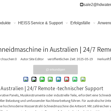

sale2@hdwater
odukte
HEISS
Service & Support
Erfolgsfälle
Anwen
hneidmaschine in Australien | 24/7 Rem
rchsuchen:
0
Autor:Site Editor veröffentlichen Zeit: 2025-05-19 Herkunft:
erkundigen
 Australien | 24/7 Remote -technischer Support
rative Panels, Musikinstrumente oder industrielle Teile, erfordert eine Schnei
ler Belastung und umfassender Nachbearbeitung führen. Für australische Unte
in eine hochmoderne Wasserstrahl-Schneidmaschine die Antwort. Mit zahlreichen