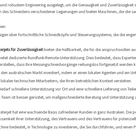
 robustem Engineering ausgelegt, um die Genauigkeit und Zuverlässigkeit sic
n des Schneidens verschiedener Legierungen und bieten Maschinen, die die sa
ien:
gen über fortschrittliche Schneidköpfe und Steuerungssysteme, die die engen
erjets für Zuverlässigkeit
bieten die Haltbarkeit, die für die anspruchsvollen a
ietet dedizierte Rundfunk-Remote-Unterstützung. Dies bedeutet, dass Expertenh
cherstellen, dass Ihre Messingschneidvorgänge reibungslos fortgesetzt werden 
 den australischen Markt investiert, indem er einen lokalen Agenten und ein Unt
lokalen technischen Mitarbeitern, die Ihren betrieblichen Kontext verstehen.
edarf schnellere Unterstützung vor Ort und eine schnellere Lieferung von Teile
s Team ist besser gerüstet, um maßgeschneiderte Beratung und Unterstützung 
terjet hat eine wachsende Basis zufriedener Kunden in ganz Australien. Die 
samkeit ihrer Unterstützung, des Vertrauens und des Vertrauens für potenziell
ine bedeutet, in Technologie zu investieren, die Sie durchführen, und einen Par