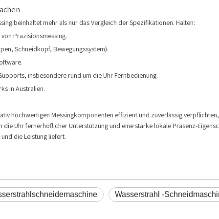
machen
ng beinhaltet mehr als nur das Vergleich der Spezifikationen. Halten:
 von Präzisionsmessing.
umpen, Schneidkopf, Bewegungssystem).
oftware.
 Supports, insbesondere rund um die Uhr Fernbedienung.
s in Australien.
tativ hochwertigen Messingkomponenten effizient und zuverlässig verpflichten
 die Uhr fernerhöflicher Unterstützung und eine starke lokale Präsenz-Eigensc
und die Leistung liefert.
serstrahlschneidemaschine
Wasserstrahl -Schneidmaschi