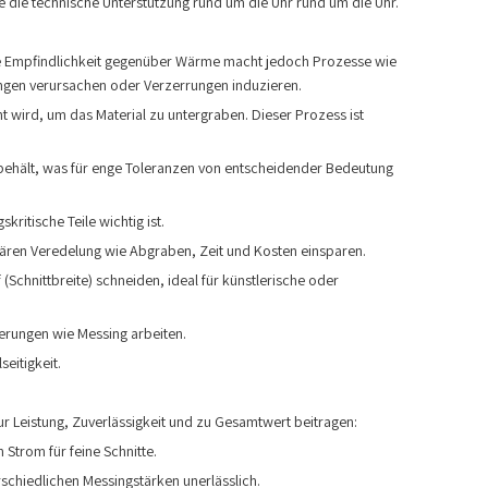
e die technische Unterstützung rund um die Uhr rund um die Uhr.
 Die Empfindlichkeit gegenüber Wärme macht jedoch Prozesse wie
ungen verursachen oder Verzerrungen induzieren.
 wird, um das Material zu untergraben. Dieser Prozess ist
ibehält, was für enge Toleranzen von entscheidender Bedeutung
ritische Teile wichtig ist.
ären Veredelung wie Abgraben, Zeit und Kosten einsparen.
Schnittbreite) schneiden, ideal für künstlerische oder
ierungen wie Messing arbeiten.
seitigkeit.
r Leistung, Zuverlässigkeit und zu Gesamtwert beitragen:
Strom für feine Schnitte.
rschiedlichen Messingstärken unerlässlich.