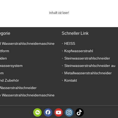
Inhalt ist leer!
egorie
Schneller Link
 Wasserstrahlschneidemaschine
HEISS
ttform
Kopfwasserstrahl
iden
Steinwasserstrahlschneider
wassersystem
Steinwasserstrahlschneider au
em
Metallwasserstrahlschneider
nd Zubehör
Kontakt
Wasserstrahlschneider
 Wasserstrahlschneidemaschine