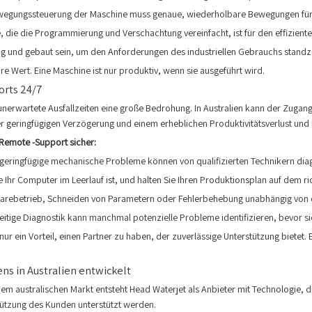
wegungssteuerung der Maschine muss genaue, wiederholbare Bewegungen für k
, die die Programmierung und Verschachtung vereinfacht, ist für den effizien
g und gebaut sein, um den Anforderungen des industriellen Gebrauchs standz
hre Wert. Eine Maschine ist nur produktiv, wenn sie ausgeführt wird.
orts 24/7
 unerwartete Ausfallzeiten eine große Bedrohung. In Australien kann der Zugan
er geringfügigen Verzögerung und einem erheblichen Produktivitätsverlust u
-Remote -Support sicher:
r geringfügige mechanische Probleme können von qualifizierten Technikern diag
ie Ihr Computer im Leerlauf ist, und halten Sie Ihren Produktionsplan auf dem r
warebetrieb, Schneiden von Parametern oder Fehlerbehebung unabhängig von d
itige Diagnostik kann manchmal potenzielle Probleme identifizieren, bevor 
ur ein Vorteil, einen Partner zu haben, der zuverlässige Unterstützung bietet. Es
ns in Australien entwickelt
australischen Markt entsteht Head Waterjet als Anbieter mit Technologie, die 
tützung des Kunden unterstützt werden.