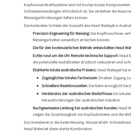
Kopfwasserstrahlsysteme sind mit hochpräzisen Komponenten und
Schneidanwendungen erforderlich ist. Sie verstehen die Nuance
Messinganforderungen liefern können.
Die konkreten Vorteile der Auswahl des Head Waterjet in Austral
Precision Engineering für Messing:
Die Kopfmaschinen verfü
Messingarbeiten wesentlich erreichen können.
Die für den kontinuierlichen Betrieb entwickelten Head Wat
Echte rund um die Uhr Remote technische Support:
Head b
die potenzielle Ausfallzeiten drastisch reduzieren und si
Etablierte lokale australische Präsenz:
Head Waterjet hat in
Zugängliches lokales Fachwissen:
Direkter Zugang zu 
Schnellere Reaktionszeiten:
Die Nähe ermöglicht bei B
Verständnis der australischen Bedürfnisse:
Ein lokale
Herausforderungen der australischen Industrie.
Nachgewiesene Leistung bei australischen Kunden:
Head Wa
zeigen die Zuverlässigkeit von Kopfautomaten und die Wirk
Das Investieren in die beste Messing -Wasserstrahl -Schneidmasch
Head WaterJet diese starke Kombination.