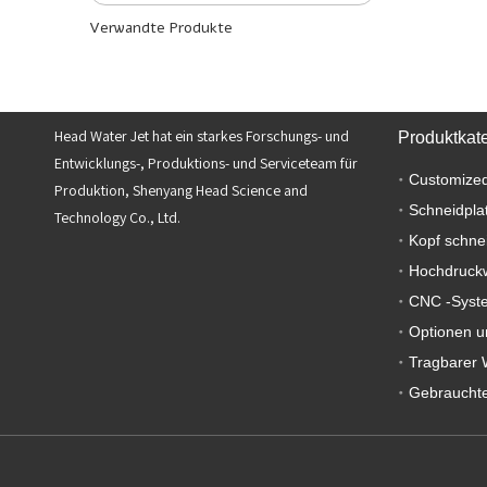
Verwandte Produkte
Head Water Jet hat ein starkes Forschungs- und
Produktkat
Entwicklungs-, Produktions- und Serviceteam für
Customized
Produktion, Shenyang Head Science and
Schneidpla
Technology Co., Ltd.
Kopf schne
Hochdruck
CNC -Syst
Optionen u
Tragbarer 
Gebrauchte