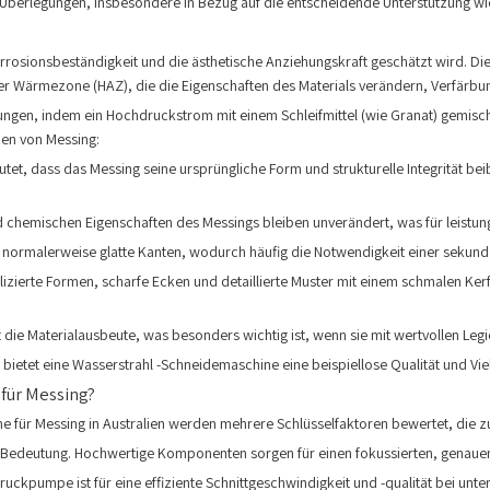
 Überlegungen, insbesondere in Bezug auf die entscheidende Unterstützung wi
 Korrosionsbeständigkeit und die ästhetische Anziehungskraft geschätzt wird.
ner Wärmezone (HAZ), die die Eigenschaften des Materials verändern, Verfärb
gen, indem ein Hochdruckstrom mit einem Schleifmittel (wie Granat) gemischt
den von Messing:
et, dass das Messing seine ursprüngliche Form und strukturelle Integrität be
 chemischen Eigenschaften des Messings bleiben unverändert, was für leistungsk
 normalerweise glatte Kanten, wodurch häufig die Notwendigkeit einer sekund
ierte Formen, scharfe Ecken und detaillierte Muster mit einem schmalen Kerf (
die Materialausbeute, was besonders wichtig ist, wenn sie mit wertvollen Leg
, bietet eine Wasserstrahl -Schneidemaschine eine beispiellose Qualität und Viel
für Messing?
 für Messing in Australien werden mehrere Schlüsselfaktoren bewertet, die zu
r Bedeutung. Hochwertige Komponenten sorgen für einen fokussierten, genauen 
uckpumpe ist für eine effiziente Schnittgeschwindigkeit und -qualität bei unte