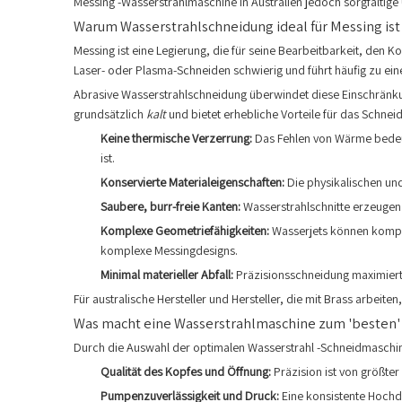
Messing -Wasserstrahlmaschine in Australien jedoch sorgfältige
Warum Wasserstrahlschneidung ideal für Messing ist
Messing ist eine Legierung, die für seine Bearbeitbarkeit, den
Laser- oder Plasma-Schneiden schwierig und führt häufig zu ei
Abrasive Wasserstrahlschneidung überwindet diese Einschränkun
grundsätzlich
kalt
und bietet erhebliche Vorteile für das Schnei
Keine thermische Verzerrung:
Das Fehlen von Wärme bedeut
ist.
Konservierte Materialeigenschaften:
Die physikalischen und
Saubere, burr-freie Kanten:
Wasserstrahlschnitte erzeugen
Komplexe Geometriefähigkeiten:
Wasserjets können kompliz
komplexe Messingdesigns.
Minimal materieller Abfall:
Präzisionsschneidung maximiert 
Für australische Hersteller und Hersteller, die mit Brass arbeiten
Was macht eine Wasserstrahlmaschine zum 'besten' 
Durch die Auswahl der optimalen Wasserstrahl -Schneidmaschine
Qualität des Kopfes und Öffnung:
Präzision ist von größte
Pumpenzuverlässigkeit und Druck:
Eine konsistente Hochdr