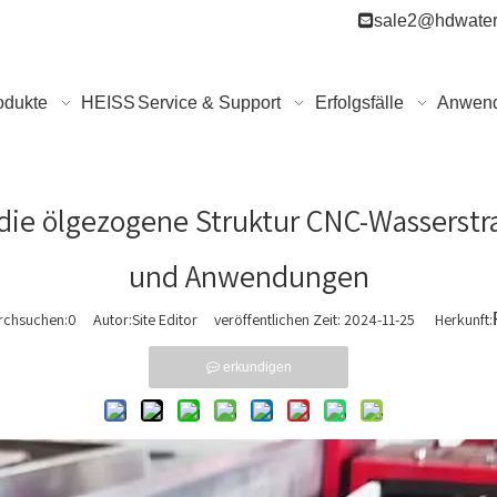

sale2@hdwater
odukte
HEISS
Service & Support
Erfolgsfälle
Anwen
 die ölgezogene Struktur CNC-Wasserstr
und Anwendungen
rchsuchen:
0
Autor:Site Editor veröffentlichen Zeit: 2024-11-25 Herkunft:
erkundigen