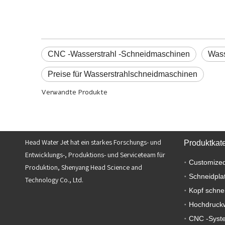
CNC -Wasserstrahl -Schneidmaschinen
Wass
Preise für Wasserstrahlschneidmaschinen
Verwandte Produkte
Head Water Jet hat ein starkes Forschungs- und
Produktkat
Entwicklungs-, Produktions- und Serviceteam für
Customized
Produktion, Shenyang Head Science and
Schneidpla
Technology Co., Ltd.
Kopf schne
Hochdruck
CNC -Syst