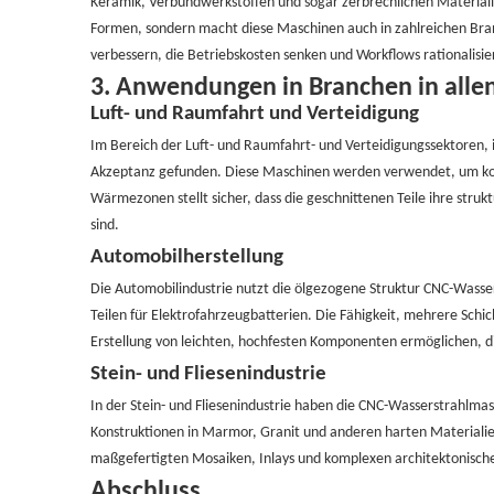
Keramik, Verbundwerkstoffen und sogar zerbrechlichen Materialie
Formen, sondern macht diese Maschinen auch in zahlreichen Branc
verbessern, die Betriebskosten senken und Workflows rationalisi
3.
Anwendungen in Branchen in alle
Luft- und Raumfahrt und Verteidigung
Im Bereich der Luft- und Raumfahrt- und Verteidigungssektoren, 
Akzeptanz gefunden. Diese Maschinen werden verwendet, um komp
Wärmezonen stellt sicher, dass die geschnittenen Teile ihre stru
sind.
Automobilherstellung
Die Automobilindustrie nutzt die ölgezogene Struktur CNC-Wasse
Teilen für Elektrofahrzeugbatterien. Die Fähigkeit, mehrere Schi
Erstellung von leichten, hochfesten Komponenten ermöglichen, di
Stein- und Fliesenindustrie
In der Stein- und Fliesenindustrie haben die CNC-Wasserstrahlma
Konstruktionen in Marmor, Granit und anderen harten Materialien
maßgefertigten Mosaiken, Inlays und komplexen architektonisch
Abschluss