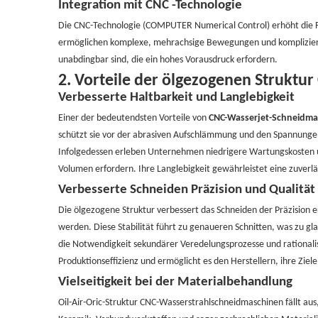
Integration mit CNC -Technologie
Die CNC-Technologie (COMPUTER Numerical Control) erhöht die 
ermöglichen komplexe, mehrachsige Bewegungen und komplizierte
unabdingbar sind, die ein hohes Vorausdruck erfordern.
2.
Vorteile der ölgezogenen Struktu
Verbesserte Haltbarkeit und Langlebigkeit
Einer der bedeutendsten Vorteile von
CNC-Wasserjet-Schneidma
schützt sie vor der abrasiven Aufschlämmung und den Spannungen 
Infolgedessen erleben Unternehmen niedrigere Wartungskosten u
Volumen erfordern. Ihre Langlebigkeit gewährleistet eine zuverläs
Verbesserte Schneiden Präzision und Qualität
Die ölgezogene Struktur verbessert das Schneiden der Präzision 
werden. Diese Stabilität führt zu genaueren Schnitten, was zu gl
die Notwendigkeit sekundärer Veredelungsprozesse und rationalis
Produktionseffizienz und ermöglicht es den Herstellern, ihre Ziele
Vielseitigkeit bei der Materialbehandlung
Oil-Air-Oric-Struktur CNC-Wasserstrahlschneidmaschinen fällt aus,