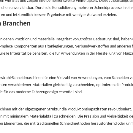
n wie Glas und zeigen ihre bemerkenswerte Vielseitigkeit. Diese Anpassungsfäh
hen unverzichtbar. Durch die Konsolidierung mehrerer Schneidprozesse in ein ef
eren und letztendlich bessere Ergebnisse mit weniger Aufwand erzielen.
n Branchen
in denen Präzision und materielle Integrität von größter Bedeutung sind, haben
lexe Komponenten aus Titanlegierungen, Verbundwerkstoffen und anderen fort
kturelle Integrität beibehalten, die für Anwendungen in der Herstellung von Fl
rstrahl-Schneidmaschinen für eine Vielzahl von Anwendungen, vom Schneiden v
chten verschiedener Materialien gleichzeitig zu schneiden, optimieren die Produ
e für das moderne Fahrzeugdesign essentiell sind.
schinen mit der ölgezogenen Struktur die Produktionskapazitäten revolutioniert.
 mit minimalem Materialabfall zu schneiden. Die Präzision und Vielseitigkeit de
en Elementen, die mit traditionellen Schneidmethoden herausfordernd oder un