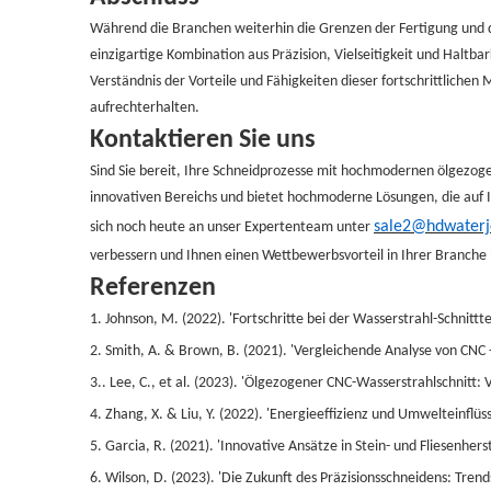
Während die Branchen weiterhin die Grenzen der Fertigung und 
einzigartige Kombination aus Präzision, Vielseitigkeit und Haltb
Verständnis der Vorteile und Fähigkeiten dieser fortschrittlich
aufrechterhalten.
Kontaktieren Sie uns
Sind Sie bereit, Ihre Schneidprozesse mit hochmodernen ölgezoge
innovativen Bereichs und bietet hochmoderne Lösungen, die auf I
sale2@hdwaterj
sich noch heute an unser Expertenteam unter
verbessern und Ihnen einen Wettbewerbsvorteil in Ihrer Branche
Referenzen
1. Johnson, M. (2022). 'Fortschritte bei der Wasserstrahl-Schnitt
2. Smith, A. & Brown, B. (2021). 'Vergleichende Analyse von CN
3.. Lee, C., et al. (2023). 'Ölgezogener CNC-Wasserstrahlschnitt:
4. Zhang, X. & Liu, Y. (2022). 'Energieeffizienz und Umwelteinflüs
5. Garcia, R. (2021). 'Innovative Ansätze in Stein- und Fliesenher
6. Wilson, D. (2023). 'Die Zukunft des Präzisionsschneidens: Tren