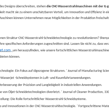
des Designs überschreiten, stehen
die CNC-Wasserstrahlmaschinen mit der IL-
arkeit macht sie zu einem unschätzbaren Vorteil, um Innovation und Effizienz i
en Maschinen können Unternehmen neue Möglichkeiten in der Produktion freischal
nen Struktur-CNC-Wasserstrahl-Schneidetechnologie zu revolutionieren? Shenyan
hre spezifischen Anforderungen zugeschnitten sind. Lassen Sie nicht zu, dass v
et.com,
um herauszufinden, wie unsere fortschrittlichen Wasserstrahlmaschinen
 bieten können.
technologie: Ein Fokus auf ölgezogene Strukturen. ' Journal of Manufacturing Sci
C -Wasserjet -Schneidsystemen in Luft- und Raumfahrtanwendungen.
 Verbesserung der Präzision und Langlebigkeit in industriellen Anwendungen.
se von Öljet-Schneidetechnologien ölverletzt. ' Journal of Cleaner Production, 33
stellung: Die Rolle fortschrittlicher Wasserstrahl-Schneidsysteme.
ds und Innovationen in der CNC-Wasserstrahltechnologie. ' Fortgeschrittene Mater