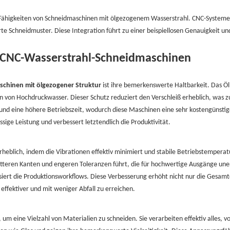
Fähigkeiten von Schneidmaschinen mit ölgezogenem Wasserstrahl. CNC-Systeme
 Schneidmuster. Diese Integration führt zu einer beispiellosen Genauigkeit u
r CNC-Wasserstrahl-Schneidmaschinen
schinen mit ölgezogener Struktur
ist ihre bemerkenswerte Haltbarkeit. Das Öl
von Hochdruckwasser. Dieser Schutz reduziert den Verschleiß erheblich, was zu
nd eine höhere Betriebszeit, wodurch diese Maschinen eine sehr kostengünsti
sige Leistung und verbessert letztendlich die Produktivität.
erheblich, indem die Vibrationen effektiv minimiert und stabile Betriebstemper
atteren Kanten und engeren Toleranzen führt, die für hochwertige Ausgänge unerl
iert die Produktionsworkflows. Diese Verbesserung erhöht nicht nur die Gesamtq
 effektiver und mit weniger Abfall zu erreichen.
 um eine Vielzahl von Materialien zu schneiden. Sie verarbeiten effektiv alles, 