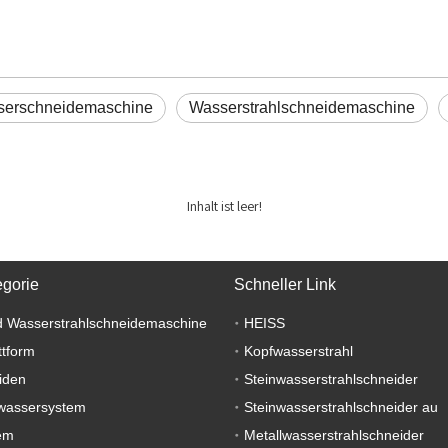
erschneidemaschine
Wasserstrahlschneidemaschine
Inhalt ist leer!
egorie
Schneller Link
 Wasserstrahlschneidemaschine
HEISS
ttform
Kopfwasserstrahl
iden
Steinwasserstrahlschneider
wassersystem
Steinwasserstrahlschneider au
em
Metallwasserstrahlschneider