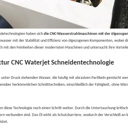
eidetechnologien haben sich
die CNC-Wasserstrahlmaschinen mit der ölgezoge
kwasser mit der Stabilität und Effizienz von ölgezogenen Komponenten, wobei d
ch mit den Feinheiten dieser modernsten Maschinen und untersucht ihre Vorteil
ktur CNC Waterjet Schneidentechnologie
 unter Druck stehenden Wasser, die häufig mit abrasiven Partikeln gemischt werd
enüber herkömmlichen Schnitttechniken, einschließlich der Fähigkeit, ohne Wär
en diese Technologie noch einen Schritt weiter. Durch die Untertauchung kritisc
n verbunden sind. Das Öl wirkt als Schutzbarriere, wodurch der Verschleiß an 
stet.