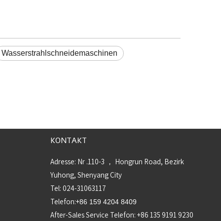
Wasserstrahlschneidemaschinen
KONTAKT
Adresse: Nr .110-3 ， Hongrun Road, Bezirk
Yuhong, Shenyang City
Tel: 024-31063117
Telefon:+
86 159 4204 8409
After-Sales Service Telefon: +86 135 9191 9230