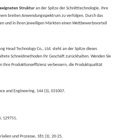
geeigneten Struktur
an der Spitze der Schnitttechnologie. Ihre
n einem breiten Anwendungsspektrum zu verfolgen. Durch das
ten und in ihren jeweiligen Märkten einen Wettbewerbsvorteil
g Head Technology Co., Ltd. steht an der Spitze dieses
eraltete Schneidmethoden Ihr Geschäft zurückhalten. Wenden Sie
 Ihre Produktionseffizienz verbessern, die Produktqualität
ence and Engineering, 144 (3), 031007.
0, 129751.
ialien und Prozesse, 181 (3), 20-25.