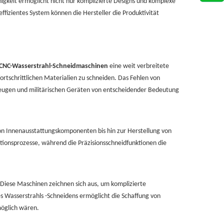
igkeit ermöglicht nicht nur komplizierte Designs und komplexe
fizientes System können die Hersteller die Produktivität
CNC-Wasserstrahl-Schneidmaschinen
eine weit verbreitete
schrittlichen Materialien zu schneiden. Das Fehlen von
ugzeugen und militärischen Geräten von entscheidender Bedeutung
on Innenausstattungskomponenten bis hin zur Herstellung von
ktionsprozesse, während die Präzisionsschneidfunktionen die
 Diese Maschinen zeichnen sich aus, um komplizierte
s Wasserstrahls -Schneidens ermöglicht die Schaffung von
möglich wären.