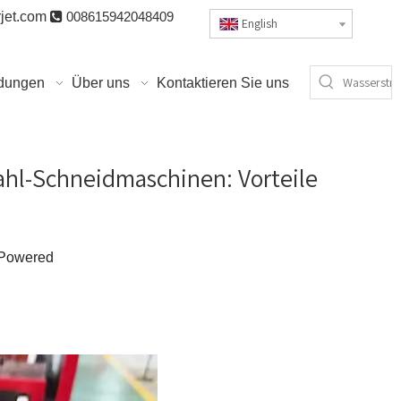
jet.com

008615942048409
English
dungen
Über uns
Kontaktieren Sie uns
ahl-Schneidmaschinen: Vorteile
Powered