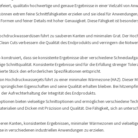
gefeiert, qualitativ hochwertige und genaue Ergebnisse in einer Vielzahl von Anw
en extrem feine Schnittfähigkeiten erzielen und sie ideal für Anwendungen, d
Formen und feiner Details mit hoher Genauigkeit. Diese Fähigkeit ist besonders
ochdruckwasserdüsen führt zu sauberen Kanten und minimalen Grat. Der Hochd
Clean Cuts verbessern die Qualität des Endprodukts und verringern die Notwe
onstruiert, dass sie konsistente Ergebnisse über verschiedene Schneidaufgab
ge Schnittqualität. Konsistente Ergebnisse sind für die Erfüllung strenger Tole
erte Stück den erforderlichen Spezifikationen entspricht.
von Hochdruckwasserjets führt zu einer minimalen Wärmezone (HAZ). Dieser M
prünglichen Eigenschaften und seine Qualität erhalten bleiben. Bei hitzempf
 der Aufrechterhaltung der Integrität des Endprodukts.
onen bieten vielseitige Schnittoptionen und ermöglichen verschiedene Technik
terialien und Dicken mit Präzision und Qualität. Die Fähigkeit, sich an unter
sauberen Kanten, konsistenten Ergebnissen, minimaler Wärmezonen und vielsei
sse in verschiedenen industriellen Anwendungen zu erzielen.