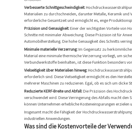
Verbesserte Schnittgeschwindigkeit:
Hochdruckwasserstrahlpump
Materialien zu durchschneiden, darunter Metalle, Keramik und V
erforderliche Gesamtzeit und ermöglicht es, enge Produktionsp
Präzision und Genauigkeit:
Einer der wichtigsten Vorteile von H
Schnitte mit minimaler Abweichung. Diese Präzision ist für An
Automobilherstellung. Die hohe Genauigkeit des Schnitts verrin
Minimale materielle Verzerrung:
Im Gegensatz zu herkömmlichen
Material eine minimale thermische Verzerrung vorliegt, um siche
Verbundwerkstoffe beinhalten, ist diese Funktion besonders vort
Vielseitigkeit über Materialien hinweg:
Hochdruckwasserstrahlpum
erforderlich sind. Diese Vielseitigkeit ermöglicht es den Herst
mehrerer Maschinen zu reduzieren. Egal, ob es sich um dicke Sta
Reduzierte KERF-Breite und Abfall:
Die Präzision des Hochdruck
verschwendet wird. Diese Verringerung des Abfalls macht den Sc
können Unternehmen erhebliche Kosteneinsparungen erzielen u
Insgesamt macht die Fähigkeit der Hochdruckwasserstrahlpumpe
industriellen Anwendungen.
Was sind die Kostenvorteile der Verwe