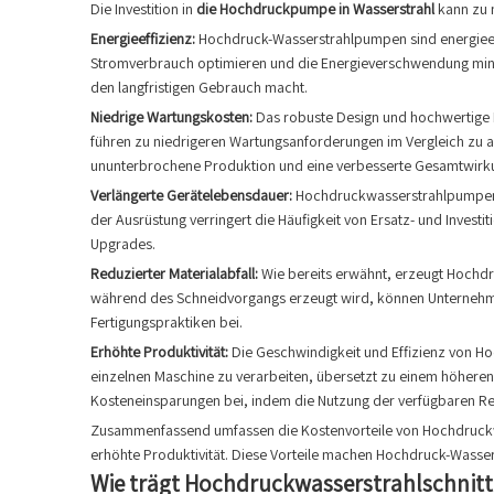
Die Investition in
die Hochdruckpumpe in Wasserstrahl
kann zu 
Energieeffizienz:
Hochdruck-Wasserstrahlpumpen sind energieeff
Stromverbrauch optimieren und die Energieverschwendung minim
den langfristigen Gebrauch macht.
Niedrige Wartungskosten:
Das robuste Design und hochwertige M
führen zu niedrigeren Wartungsanforderungen im Vergleich zu 
ununterbrochene Produktion und eine verbesserte Gesamtwirk
Verlängerte Gerätelebensdauer:
Hochdruckwasserstrahlpumpen w
der Ausrüstung verringert die Häufigkeit von Ersatz- und Investi
Upgrades.
Reduzierter Materialabfall:
Wie bereits erwähnt, erzeugt Hochdr
während des Schneidvorgangs erzeugt wird, können Unternehmen 
Fertigungspraktiken bei.
Erhöhte Produktivität:
Die Geschwindigkeit und Effizienz von Ho
einzelnen Maschine zu verarbeiten, übersetzt zu einem höheren 
Kosteneinsparungen bei, indem die Nutzung der verfügbaren Re
Zusammenfassend umfassen die Kostenvorteile von Hochdruckwas
erhöhte Produktivität. Diese Vorteile machen Hochdruck-Wasser
Wie trägt Hochdruckwasserstrahlschnitt 