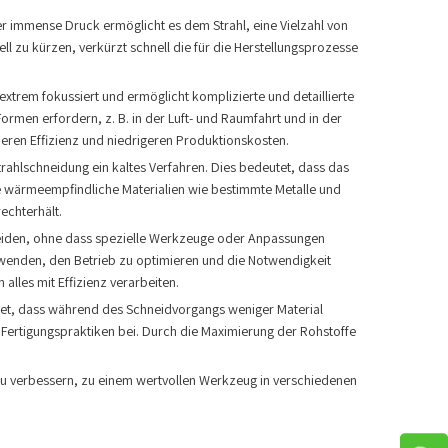
immense Druck ermöglicht es dem Strahl, eine Vielzahl von
l zu kürzen, verkürzt schnell die für die Herstellungsprozesse
extrem fokussiert und ermöglicht komplizierte und detaillierte
men erfordern, z. B. in der Luft- und Raumfahrt und in der
eren Effizienz und niedrigeren Produktionskosten.
hlschneidung ein kaltes Verfahren. Dies bedeutet, dass das
 die wärmeempfindliche Materialien wie bestimmte Metalle und
echterhält.
neiden, ohne dass spezielle Werkzeuge oder Anpassungen
verwenden, den Betrieb zu optimieren und die Notwendigkeit
lles mit Effizienz verarbeiten.
utet, dass während des Schneidvorgangs weniger Material
 Fertigungspraktiken bei. Durch die Maximierung der Rohstoffe
u verbessern, zu einem wertvollen Werkzeug in verschiedenen