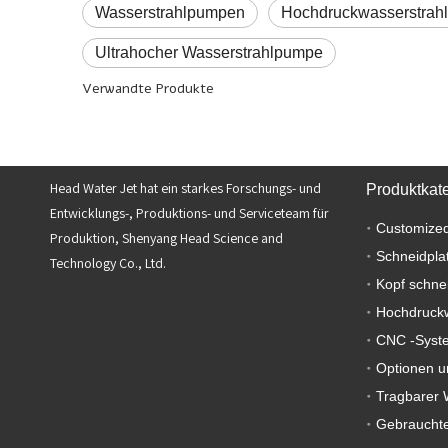
Wasserstrahlpumpen
Hochdruckwasserstrah
Ultrahocher Wasserstrahlpumpe
Verwandte Produkte
Head Water Jet hat ein starkes Forschungs- und
Produktkat
Entwicklungs-, Produktions- und Serviceteam für
Customized
Produktion, Shenyang Head Science and
Schneidpla
Technology Co., Ltd.
Kopf schne
Hochdruck
CNC -Syst
Optionen u
Tragbarer 
Gebrauchte