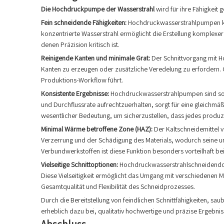
Die Hochdruckpumpe der Wasserstrahl
wird für ihre Fähigkeit 
Fein schneidende Fähigkeiten:
Hochdruckwasserstrahlpumpen könn
konzentrierte Wasserstrahl ermöglicht die Erstellung komplexer 
denen Präzision kritisch ist.
Reinigende Kanten und minimale Grat:
Der Schnittvorgang mit H
Kanten zu erzeugen oder zusätzliche Veredelung zu erfordern. 
Produktions-Workflow führt.
Konsistente Ergebnisse:
Hochdruckwasserstrahlpumpen sind so k
und Durchflussrate aufrechtzuerhalten, sorgt für eine gleichmäßi
wesentlicher Bedeutung, um sicherzustellen, dass jedes produzi
Minimal Wärme betroffene Zone (HAZ):
Der Kaltschneidemittel 
Verzerrung und der Schädigung des Materials, wodurch seine urs
Verbundwerkstoffen ist diese Funktion besonders vorteilhaft bei
Vielseitige Schnittoptionen:
Hochdruckwasserstrahlschneidendopti
Diese Vielseitigkeit ermöglicht das Umgang mit verschiedenen Ma
Gesamtqualität und Flexibilität des Schneidprozesses.
Durch die Bereitstellung von feindlichen Schnittfähigkeiten, 
erheblich dazu bei, qualitativ hochwertige und präzise Ergebni