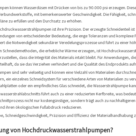
en können Wasserdüsen mit Drücken von bis zu 90.000 psi erzeugen. Dieser 
erbundwerkstoffe, mit bemerkenswerter Geschwindigkeit. Die Fähigkeit, schnel
läne zu erfüllen und den Durchsatz zu erhöhen.
ochdruckwasserstrahlpumpen ist ihre Präzision. Der erzeugte Schneidenteil ist 
wendungen von entscheidender Bedeutung, die enge Toleranzen und komplexe For
gert die Notwendigkeit sekundärer Veredelungsprozesse und führt zu einer höh
 Schneidemethoden, die erhebliche Wärme erzeugen, ist Hochdruckwasserstra
rzustellen, dass die Integrität des Materials intakt bleibt. Für Anwendungen,
eilhaft, da sie das Verziehen verhindert und die Qualität des Endprodukts aufr
pen sind sehr vielseitig und können eine Vielzahl von Materialien durchsch
ellern, ein einzelnes Schneidsystem für verschiedene Arten von Materialien zu 
hlplatten oder ein empfindliches Glas schneidet, die Wasserstrahlpumpe kann a
wasserstrahlabschnitts führt auch zu einer reduzierten Kerfbreite, was bede
hnittprozess nicht nur kostengünstiger, sondern trägt auch zu nachhaltigeren
nd ihren ökologischen Fußabdruck reduzieren.
, Schneidgeschwindigkeit, Präzision und Effizienz der Materialhandhabung z
ndung von Hochdruckwasserstrahlpumpen?