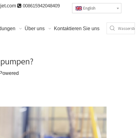
jet.com

008615942048409
English
dungen
Über uns
Kontaktieren Sie uns
hlpumpen?
Powered