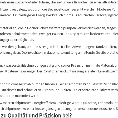
mehreren Kostenvorteilen führen, die sie für viele Branchen zu einer attraktive
izient ausgelegt, wodurch die Betriebskosten gesenkt werden. Moderne Pumpe
ieren. Ein niedrigerer Energieverbrauch führt zu reduzierten Versorgungsr
aterialien, die in Hochdruckwasserstrahlpumpen verwendet werden, tragen zu 
anderen Schnittmethoden. Weniger Pausen und Reparaturen bedeuten reduziert
ungsgrad ermöglichen.
erden gebaut, um den strengen industriellen Anwendungen standzuhalten, die
tionsausgaben. Die Investition in dauerhafte und lang anhaltende Geräte bietet
uckwasserstrahlschneidungen aufgrund seiner Präzision minimale Materialabfä
Kosteneinsparungen bei Rohstoffen und Entsorgung erzielen. Eine effiziente
chdruckwasserstrahlpumpen führen zu einer erhöhten Produktivität. Schnellere
Durchsatz und schnelleren Turnaround -Zeiten. Die erhöhte Produktivität verb
ssourcen maximiert wird.
serstrahlpumpen Energieeffizienz, niedrige Wartungskosten, Lebensdauer de
strahlpumpen zu einer kostengünstigen Lösung für verschiedene industrielle 
zu Qualität und Präzision bei?