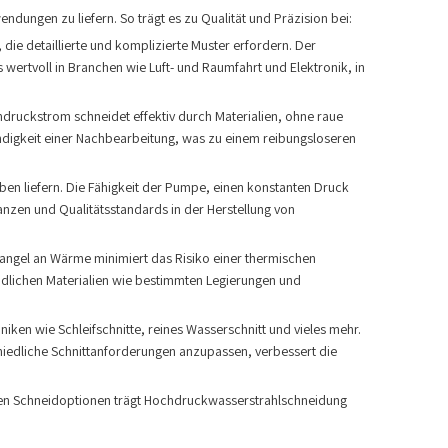
endungen zu liefern. So trägt es zu Qualität und Präzision bei:
ie detaillierte und komplizierte Muster erfordern. Der
 wertvoll in Branchen wie Luft- und Raumfahrt und Elektronik, in
ruckstrom schneidet effektiv durch Materialien, ohne raue
ndigkeit einer Nachbearbeitung, was zu einem reibungsloseren
en liefern. Die Fähigkeit der Pumpe, einen konstanten Druck
ranzen und Qualitätsstandards in der Herstellung von
angel an Wärme minimiert das Risiko einer thermischen
indlichen Materialien wie bestimmten Legierungen und
en wie Schleifschnitte, reines Wasserschnitt und vieles mehr.
schiedliche Schnittanforderungen anzupassen, verbessert die
tigen Schneidoptionen trägt Hochdruckwasserstrahlschneidung