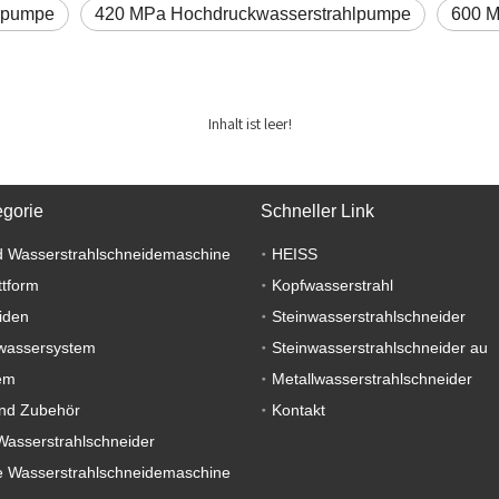
lpumpe
420 MPa Hochdruckwasserstrahlpumpe
600 M
Inhalt ist leer!
egorie
Schneller Link
 Wasserstrahlschneidemaschine
HEISS
ttform
Kopfwasserstrahl
iden
Steinwasserstrahlschneider
wassersystem
Steinwasserstrahlschneider au
em
Metallwasserstrahlschneider
nd Zubehör
Kontakt
Wasserstrahlschneider
 Wasserstrahlschneidemaschine