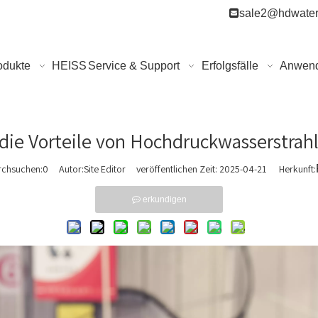

sale2@hdwater
odukte
HEISS
Service & Support
Erfolgsfälle
Anwen
 die Vorteile von Hochdruckwasserstra
rchsuchen:
0
Autor:Site Editor veröffentlichen Zeit: 2025-04-21 Herkunft:
erkundigen