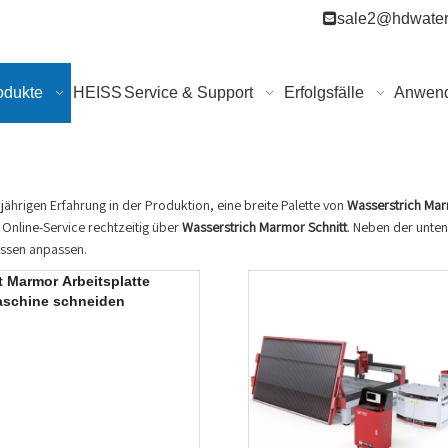

sale2@hdwater
odukte
HEISS
Service & Support
Erfolgsfälle
Anwen
gjährigen Erfahrung in der Produktion, eine breite Palette von
Wasserstrich Mar
Online-Service rechtzeitig über
Wasserstrich Marmor Schnitt
. Neben der unten
issen anpassen.
t Marmor Arbeitsplatte
aschine schneiden