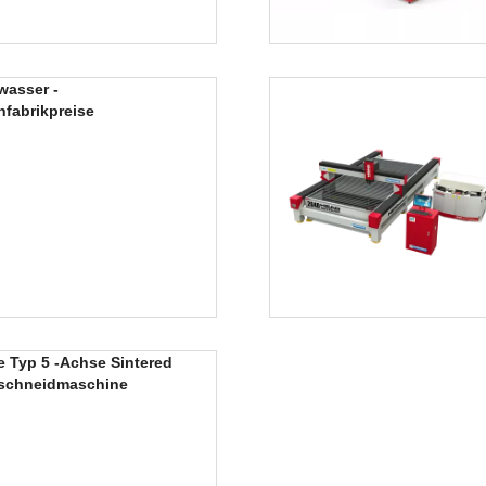
wasser -
fabrikpreise
 Typ 5 -Achse Sintered
lschneidmaschine