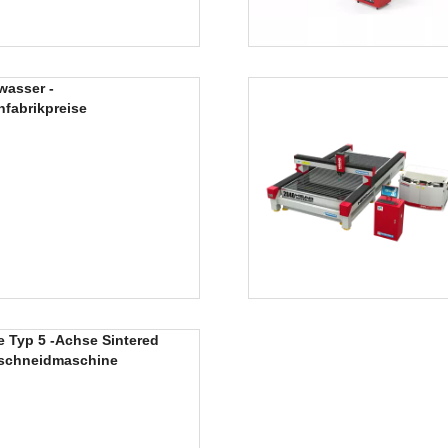
wasser -
fabrikpreise
 Typ 5 -Achse Sintered
lschneidmaschine