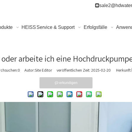

sale2@hdwater
odukte
HEISS
Service & Support
Erfolgsfälle
Anwen
 oder arbeite ich eine Hochdruckpump
rchsuchen:
0
Autor:Site Editor veröffentlichen Zeit: 2025-02-20 Herkunft:
erkundigen