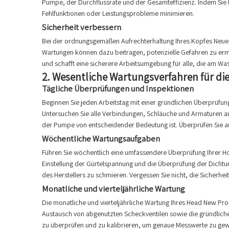
Pumpe, der Durchflussrate und der Gesamteffizienz. Indem Sie 
Fehlfunktionen oder Leistungsprobleme minimieren.
Sicherheit verbessern
Bei der ordnungsgemäßen Aufrechterhaltung Ihres Kopfes Neue P
Wartungen können dazu beitragen, potenzielle Gefahren zu ermit
und schafft eine sicherere Arbeitsumgebung für alle, die am Wass
2.
Wesentliche Wartungsverfahren für d
Tägliche Überprüfungen und Inspektionen
Beginnen Sie jeden Arbeitstag mit einer gründlichen Überprüfun
Untersuchen Sie alle Verbindungen, Schläuche und Armaturen au
der Pumpe von entscheidender Bedeutung ist. Überprüfen Sie auß
Wöchentliche Wartungsaufgaben
Führen Sie wöchentlich eine umfassendere Überprüfung Ihrer Ho
Einstellung der Gürtelspannung und die Überprüfung der Dicht
des Herstellers zu schmieren. Vergessen Sie nicht, die Sicherh
Monatliche und vierteljährliche Wartung
Die monatliche und vierteljährliche Wartung Ihres Head New Pr
Austausch von abgenutzten Scheckventilen sowie die gründlic
zu überprüfen und zu kalibrieren, um genaue Messwerte zu gewä