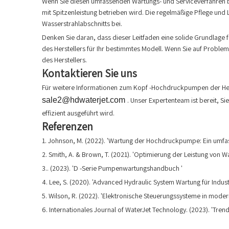
Wenn Sie diesen umfassenden Wartungs- und Serviceverfahren be
mit Spitzenleistung betrieben wird. Die regelmäßige Pflege und 
Wasserstrahlabschnitts bei.
Denken Sie daran, dass dieser Leitfaden eine solide Grundlage 
des Herstellers für Ihr bestimmtes Modell. Wenn Sie auf Problem
des Herstellers.
Kontaktieren Sie uns
Für weitere Informationen zum Kopf -Hochdruckpumpen der Hea
sale2@hdwaterjet.com
. Unser Expertenteam ist bereit, S
effizient ausgeführt wird.
Referenzen
1. Johnson, M. (2022). 'Wartung der Hochdruckpumpe: Ein umfas
2. Smith, A. & Brown, T. (2021). 'Optimierung der Leistung von 
3.. (2023). 'D -Serie Pumpenwartungshandbuch '
4. Lee, S. (2020). 'Advanced Hydraulic System Wartung für Indu
5. Wilson, R. (2022). 'Elektronische Steuerungssysteme in mode
6. Internationales Journal of WaterJet Technology. (2023). 'T