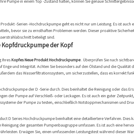
Ihre Pumpe in einem Top -Zustand halten, können Sie genaue Schnittergebnisse
rodukt -Serien -Hochdruckpumpe geht es nicht nur um Leistung. Es ist auch e
teln, bevor sie zu ernsthaften Problemen werden. Dieser proaktive Sicherheit
erstrahlabschnitt beteiligt sind.
ie Kopfdruckpumpe der Kopf
g Ihres
Kopfes Neue Produkt Hochdruckpumpe
. Überprüfen Sie nach sichtba
f Enge und Integrität. Achten Sie besonders auf den Ölstand und die Qualitä
erdem das Wasserfiltrationssystem, um sicherzustellen, dass es korrekt funkti
chdruckpumpe der D -Serie durch. Dies beinhaltet die Reinigung oder das Ers
ungen der Pumpe auf Verschleiß- oder Leckagen. Es ist auch ein guter Zeitpu
eitssysteme der Pumpe zu testen, einschließlich Notstoppmechanismen und Druc
oduct D Series Hochdruckpumpe beinhaltet eine detailliertere Verfahren. Die
he Reinigung der gesamten Pumpenbaugruppe umfassen. Es ist auch eine her
hrleisten. Erwägen Sie, einen umfassenden Leistungstest während dieser War