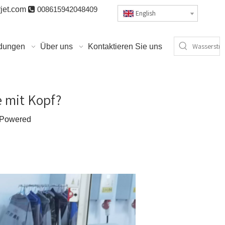
jet.com

008615942048409
English
dungen
Über uns
Kontaktieren Sie uns
e mit Kopf?
Powered