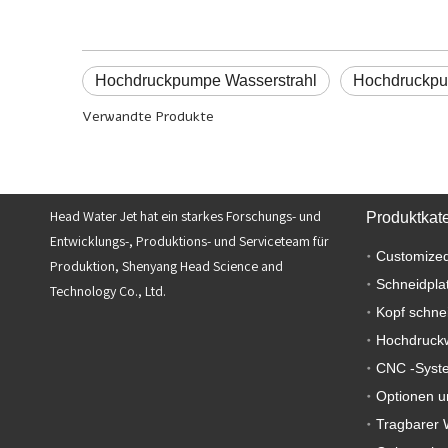
Hochdruckpumpe Wasserstrahl
Hochdruckp
Verwandte Produkte
Head Water Jet hat ein starkes Forschungs- und
Produktkat
Entwicklungs-, Produktions- und Serviceteam für
Customized
Produktion, Shenyang Head Science and
Schneidpla
Technology Co., Ltd.
Kopf schne
Hochdruck
CNC -Syst
Optionen u
Tragbarer 