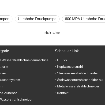
umpen
Ultrahohe Druckpumpe
600 MPA Ultrahohe Dr
Inhalt ist leer!
egorie
Schneller Link
 Wasserstrahlschneidemaschine
HEISS
ttform
Kopfwasserstrahl
iden
Steinwasserstrahlschneider
wassersystem
Steinwasserstrahlschneider au
em
Metallwasserstrahlschneider
nd Zubehör
Kontakt
Wasserstrahlschneider