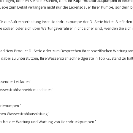
folgen, können Sie sicherstellen, dass Ihr
Kopf -Hochdruckpumpen in Ihrem 
Liebe zum Detail verlängern nicht nur die Lebensdauer Ihrer Pumpe, sondern be
für die Aufrechterhaltung Ihrer Hochdruckpumpe der D -Serie bietet. Sie find
e stoßen oder sich über Wartungsverfahren nicht sicher sind, wenden Sie sich 
d New Product D -Serie oder zum Besprechen Ihrer spezifischen Wartungsanfo
ie dabei zu unterstützen, Ihre Wasserstrahlschneidgeräte in Top -Zustand zu hal
sender Leitfaden '
Wasserstrahlschneidemaschinen '
striepumpen '
rnen Wasserstrahlausrüstung '
rends bei der Wartung und Wartung von Hochdruckpumpen '