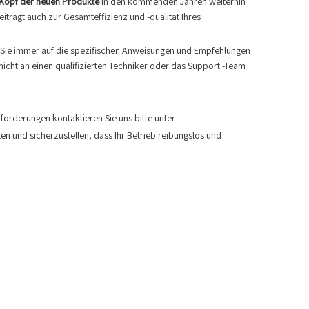
Kopf der neuen Produkte
in den kommenden Jahren weiterhin
iträgt auch zur Gesamteffizienz und -qualität Ihres
en Sie immer auf die spezifischen Anweisungen und Empfehlungen
nicht an einen qualifizierten Techniker oder das Support -Team
rderungen kontaktieren Sie uns bitte unter
ten und sicherzustellen, dass Ihr Betrieb reibungslos und