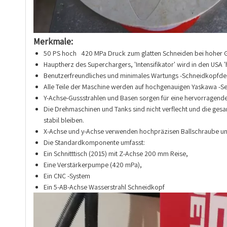
Merkmale:
50 PS hoch 420 MPa Druck zum glatten Schneiden bei hoher G
Hauptherz des Superchargers, 'Intensifikator' wird in den USA 'h
Benutzerfreundliches und minimales Wartungs -Schneidkopfdesi
Alle Teile der Maschine werden auf hochgenauigen Yaskawa -Ser
Y-Achse-Gussstrahlen und Basen sorgen für eine hervorragende 
Die Drehmaschinen und Tanks sind nicht verflecht und die gesamt
stabil bleiben.
X-Achse und y-Achse verwenden hochpräzisen Ballschraube un
Die Standardkomponente umfasst:
Ein Schnitttisch (2015) mit Z-Achse 200 mm Reise,
Eine Verstärkerpumpe (420 mPa),
Ein CNC -System
Ein 5-AB-Achse Wasserstrahl Schneidkopf