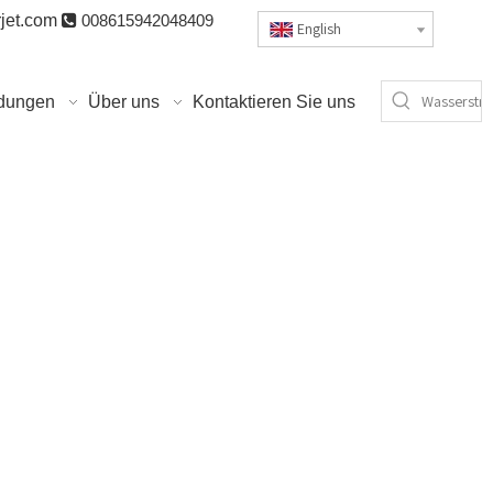
jet.com

008615942048409
English
dungen
Über uns
Kontaktieren Sie uns