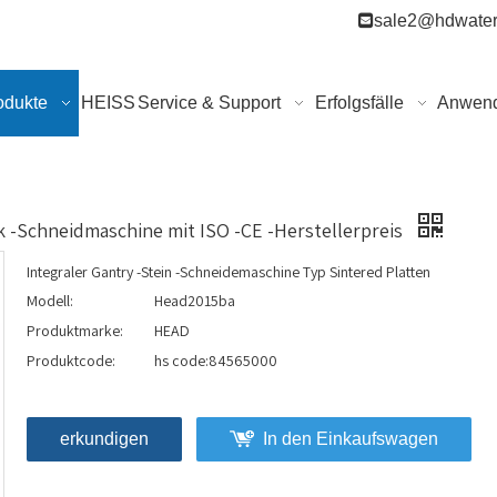

sale2@hdwater
odukte
HEISS
Service & Support
Erfolgsfälle
Anwen
k -Schneidmaschine mit ISO -CE -Herstellerpreis
Integraler Gantry -Stein -Schneidemaschine Typ Sintered Platten
Modell:
Head2015ba
Produktmarke:
HEAD
Produktcode:
hs code:84565000
erkundigen
In den Einkaufswagen