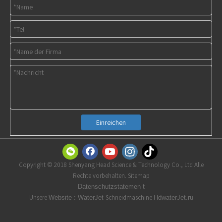
Einreichen
Copyright © 2018 Shenyang Head Science & Technology Co., Ltd Alle
Rechte vorbehalten. Sitemap
t
Datenschutzstatemen
Unsere
Schneidmaschine
Website
:
WaterJet
HdwaterJet.ru