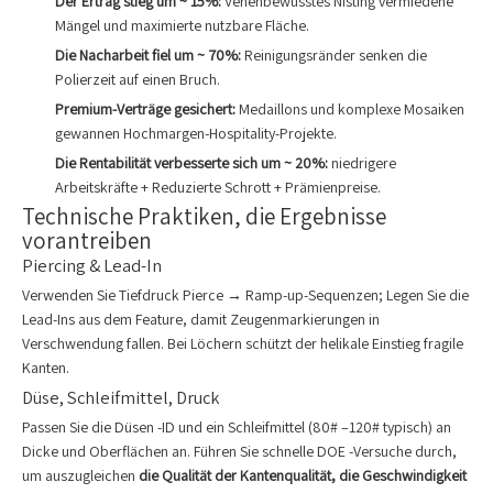
Der Ertrag stieg um ~ 15%:
Venenbewusstes Nisting vermiedene
Mängel und maximierte nutzbare Fläche.
Die Nacharbeit fiel um ~ 70%:
Reinigungsränder senken die
Polierzeit auf einen Bruch.
Premium-Verträge gesichert:
Medaillons und komplexe Mosaiken
gewannen Hochmargen-Hospitality-Projekte.
Die Rentabilität verbesserte sich um ~ 20%:
niedrigere
Arbeitskräfte + Reduzierte Schrott + Prämienpreise.
Technische Praktiken, die Ergebnisse
vorantreiben
Piercing & Lead-In
Verwenden Sie Tiefdruck Pierce → Ramp-up-Sequenzen; Legen Sie die
Lead-Ins aus dem Feature, damit Zeugenmarkierungen in
Verschwendung fallen. Bei Löchern schützt der helikale Einstieg fragile
Kanten.
Düse, Schleifmittel, Druck
Passen Sie die Düsen -ID und ein Schleifmittel (80# –120# typisch) an
Dicke und Oberflächen an. Führen Sie schnelle DOE -Versuche durch,
um auszugleichen
die Qualität der Kantenqualität, die Geschwindigkeit