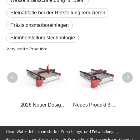
Wasserstrahlschneidung für Stein
Steinabfälle bei der Herstellung reduzieren
Präzisionsmarboreinlagen
Steinherstellungstechnologie
Verwandte Produkte
2026 Neuer Designkopf 3000 x 6000 mm, 5-Achsen-Wasserstrahlschneider
Neues Produkt 3-Achsen-KOPF 2000*4000mm Wasserstrahlschneidemaschine Preis
Head Water Jet hat ein starkes Forschungs- und Entwicklungs-,
Produktions- und Serviceteam für Produktion, Shenyang Head Science