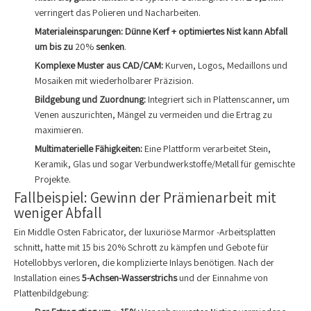
verringert das Polieren und Nacharbeiten.
Materialeinsparungen: Dünne Kerf + optimiertes Nist kann Abfall
um bis zu
20%
senken
.
Komplexe Muster aus CAD/CAM:
Kurven, Logos, Medaillons und
Mosaiken mit wiederholbarer Präzision.
Bildgebung und Zuordnung:
Integriert sich in Plattenscanner, um
Venen auszurichten, Mängel zu vermeiden und die Ertrag zu
maximieren.
Multimaterielle Fähigkeiten:
Eine Plattform verarbeitet Stein,
Keramik, Glas und sogar Verbundwerkstoffe/Metall für gemischte
Projekte.
Fallbeispiel: Gewinn der Prämienarbeit mit
weniger Abfall
Ein Middle Osten Fabricator, der luxuriöse Marmor -Arbeitsplatten
schnitt, hatte mit 15 bis 20% Schrott zu kämpfen und Gebote für
Hotellobbys verloren, die komplizierte Inlays benötigen. Nach der
Installation eines
5-Achsen-Wasserstrichs
und der Einnahme von
Plattenbildgebung: