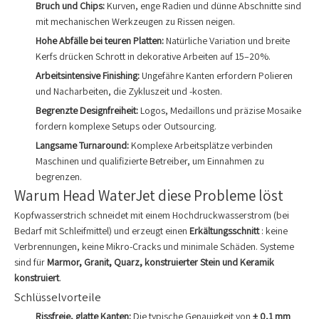
Bruch und Chips:
Kurven, enge Radien und dünne Abschnitte sind
mit mechanischen Werkzeugen zu Rissen neigen.
Hohe Abfälle bei teuren Platten:
Natürliche Variation und breite
Kerfs drücken Schrott in dekorative Arbeiten auf 15–20%.
Arbeitsintensive Finishing:
Ungefähre Kanten erfordern Polieren
und Nacharbeiten, die Zykluszeit und -kosten.
Begrenzte Designfreiheit:
Logos, Medaillons und präzise Mosaike
fordern komplexe Setups oder Outsourcing.
Langsame Turnaround:
Komplexe Arbeitsplätze verbinden
Maschinen und qualifizierte Betreiber, um Einnahmen zu
begrenzen.
Warum Head WaterJet diese Probleme löst
Kopfwasserstrich schneidet mit einem Hochdruckwasserstrom (bei
Bedarf mit Schleifmittel) und erzeugt einen
Erkältungsschnitt
: keine
Verbrennungen, keine Mikro-Cracks und minimale Schäden. Systeme
sind für
Marmor, Granit, Quarz, konstruierter Stein und Keramik
konstruiert
.
Schlüsselvorteile
Rissfreie, glatte Kanten:
Die typische Genauigkeit von
± 0,1 mm