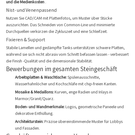
und die Medienkosten
.
Nist- und Venenpassend
Nutzen Sie CAD/CAM mit Plattenfotos, um Muster über Stücke
auszurichten. Das Schneiden von Common-Line und minimierte
Durchquellen verkürzen die Zykluszeit und eine Schleifzeit.
Fixieren & Support
Stabile Lamellen und gedämpfte Tanks unterstützen schwere Platten,
während sie sich nicht abrasiv vom Schnitt befassen lassen - verbessert
die Finish -Qualität und die dimensionale Stabilität.
Bewerbungen im gesamten Steingeschäft
Arbeitsplatten & Waschtische:
Spülenausschnitte,
Wasserhahnlöcher und Kochschläfe mit chip-freien Kanten.
Mosaike & Medaillons:
Kurven, enge Radien und Inlays in
Marmor/Granit/Quarz.
Boden- und Wandmerkmale:
Logos, geometrische Paneele und
dekorative Enthüllung.
Architekturstein:
Präzise übereinstimmende Muster für Lobbys
und Fassaden.