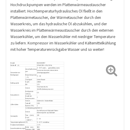
Hochdruckpumpen werden im Plattenwärmeaustauscher
installiert. Hochtemperaturhydraulisches Öl fließt in den
Plattenwärmetauscher, der Wärmetauscher durch den
Wasserkreis, um das hydraulische Öl abzukühlen, und der
Wasserkreis im Plattenwärmeaustauscher durch den externen
Wasserkühler, um den Wasserkühler mit niedriger Temperature
zu liefern. Kompressor im Wasserkühler und Kältemittelkühlung
mit hoher Temperaturenrückgabe Wasser und so weiter!
Modell
HACW150PAT
Netzkraft （V）
3PH/AC380 ± 10%/50 Hz
5 ~ 55 ℃ unten ， gut belüftete, keine
Umweltanforderun
korrosiven Aerosole, keine starken
gen
Schwingungsquellen
Verwenden von
Bedingungen
Wassertemperatur
5 ~ 40
（℃）
Lösungsart
reines Wasser
Kcal/h
15000
Kühlkapazität
KW
17.5
Total hermetische
Version
Schriftrollenkompressoren
Konfigurierte
6.5
Leistung
Kompaktoren
Anzahl der
1
Kompressoren
Version
Außenrotor -Axialventilator
Fankraft
0.85
Lüfter kühlen
Nummer (PCs)
1
Schnittstellengröße
DN25 × 2
Hocheffizienz mit Edelstahl-Platten-
Version
Wärmetauscher aus Edelstahl
Fluss （l/min）
100
Verdampfer
Druck
2 ~ 10
（kgf/cm²）
Temperaturregelbereich (℃)
5 ~ 25 ℃ einstellbar
Präzision kontrollieren
± 1 ℃
Breite （mm）
800
Aussehensabmessungen
Thichness (MM)
1000