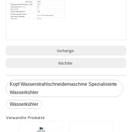
Hoch (mm)
1650
Wasserpumpe Motorleistung （kW）
0.75
Wasserpumpe Lift （m）
25
Fluss (m³/h)
4
Wassertankkapazität (l)
140
Rohrleitungsgröße (interne
G1 '× G1' (Durchmesser 25)
Rohrfadenschnittstelle)
Kältemittel
R134a
Bewertung der Gesamtleistung (KW)
7.8
Kältemittel hoher und niedriger
Spannungsschutz,
Schutzvorrichtung
Überlast-/Kurzschluss-/Verzögerungsschutz,
Stromversorgungsphasenverlust/
Überspannung/Unterspannungsschutz
Vorherige:
Nächste:
Kopf Wasserstrahlschneidemaschine Spezialisierte
Wasserkühler
Wasserkühler
Verwandte Produkte