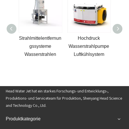
 aus
Strahlmittelentfernun
Hochdruck
Wass
chneid
gssysteme
Wasserstrahlpumpe
Wasse
tomati
Wasserstrahlen
Luftkühlsystem
e
ystem
Head Water Jet hat ein starkes Forschungs- und Entwicklungs-,
Produktions- und Serviceteam für Produktion, Shenyang Head Science
and Technology Co., Ltd.
Produktkategorie