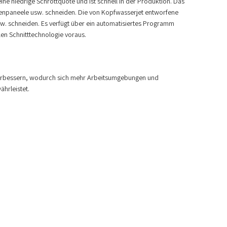
 eine niedrige Schrottquote und ist schnell in der Produktion. Das
tenpaneele usw. schneiden. Die von Kopfwasserjet entworfene
sw. schneiden. Es verfügt über ein automatisiertes Programm
len Schnitttechnologie voraus.
 verbessern, wodurch sich mehr Arbeitsumgebungen und
hrleistet.