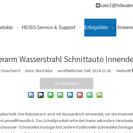

sale2@hdwater
odukte
HEISS
Service & Support
Erfolgsfälle
Anwen
rarm Wasserstrahl Schnittauto Innend
rchsuchen:
0
Autor:Site Editor veröffentlichen Zeit: 2024-11-16 Herkunft:
erkundigen
trahlschnitt. Der Roboterarm wird mit Wasserstrich verwendet, um die Innenverk
und umweltfreundlich. Das Schnittprodukt erfordert keine sekundäre Verarbeitu
Dachwasser -Schneidetechnologie löst andere traditionelle Schneidetechnologi