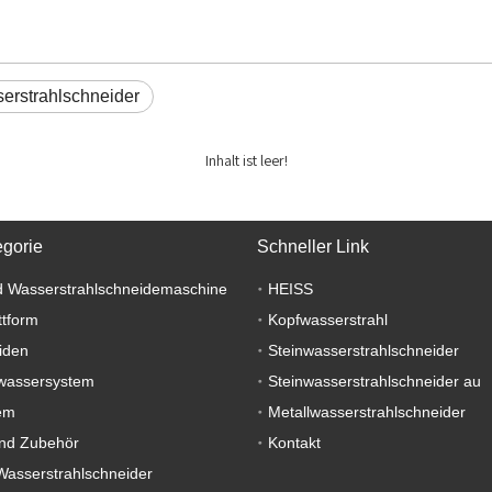
erstrahlschneider
Inhalt ist leer!
egorie
Schneller Link
 Wasserstrahlschneidemaschine
HEISS
ttform
Kopfwasserstrahl
iden
Steinwasserstrahlschneider
wassersystem
Steinwasserstrahlschneider au
em
Metallwasserstrahlschneider
nd Zubehör
Kontakt
Wasserstrahlschneider