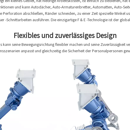
egt ein kleines Gebiet, hat niedrige Arbeitskosten, ist einfach zu bedienen, hat
unktionen und kann Autodächer, Auto-Armaturenbretter, Automatten, Auto-Sei
e Perforation abschließen, Ränder schneiden, zu einer Zeit spezielle Winkel u
r -Schnittarbeiten ausführen. Die einzigartige F & E -Technologie ist der globa
Flexibles und zuverlässiges Design
rms kann seine Bewegungsrichtung flexibler machen und seine Zuverlässigkeit
nsszenarien anpasst und gleichzeitig die Sicherheit der Personalpersonen gewä