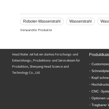
Roboter-Wasserstrahl
Wasserstrahl
Wass
Verwandte Produkte
Head Water Jet hat ein starkes Forschungs- und
Produktkat
Entwicklungs-, Produktions- und Serviceteam für
Customized
Produktion, Shenyang Head Science and
Schneidpla
Technology Co., Ltd.
Kopf schne
Hochdruck
CNC -Syst
Optionen u
Tragbarer 