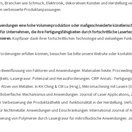
sern, Branchen wie Schmuck, Elektronik, dekorativen Künsten und Herstellung
chen verbesserte Produktanpassungen.
wendungen eine hohe Volumenproduktion oder maßgeschneiderte künstlerische Kr
 Für Unternehmen, die ihre Fertigungsfähigkeiten durch fortschrittliche Lasert
nieren.
Kopflaser dank ihrer fortschrittlichen Technologie und vielseitigen Funkt
forderungen erfüllen können, besuchen Sie bitte unsere Website oder kontaktie
 die Beeinflussung von Faktoren und Anwendungen. Materialien heute: Proceeding
igkeits -Lasergravur: Potenzial und Herausforderungen. CIRP Annals - Fertigungs
 Ätzen von Metallen. In KH Ching & CW Lu (Hrsg.), Mikromachining mit Lasern (S
 Metalloberfläche: Mechanismus und Anwendungen. Journal of Laser Applications, 
r zur Verbesserung der Produktästhetik und -funktionalität in der Herstellung. Ver
ur für Nichtmetalle: Anwendungen und Einschränkungen. International Journal of
isierung von Polymeren durch Lasergravur für mikrofluidische Anwendungen. J