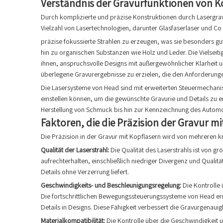
Verständnis der Gravurfunktionen von K
Durch komplizierte und präzise Konstruktionen durch Lasergravur
Vielzahl von Lasertechnologien, darunter Glasfaserlaser und Co
präzise fokussierte Strahlen zu erzeugen, was sie besonders gut
hin zu organischen Substanzen wie Holz und Leder. Die Vielsei
ihnen, anspruchsvolle Designs mit außergewöhnlicher Klarheit 
überlegene Gravurergebnisse zu erzielen, die den Anforderun
Die Lasersysteme von Head sind mit erweiterten Steuermechanis
einstellen können, um die gewünschte Gravurie und Details zu erre
Herstellung von Schmuck bis hin zur Kennzeichnung des Automo
Faktoren, die die Präzision der Gravur mi
Die Präzision in der Gravur mit Kopflasern wird von mehreren kri
Qualität der Laserstrahl:
Die Qualität des Laserstrahls ist von 
aufrechterhalten, einschließlich niedriger Divergenz und Qualitä
Details ohne Verzerrung liefert.
Geschwindigkeits- und Beschleunigungsregelung:
Die Kontrolle
Die fortschrittlichen Bewegungssteuerungssysteme von Head e
Details in Designs. Diese Fähigkeit verbessert die Gravurgenauig
Materialkompatibilität:
Die Kontrolle über die Geschwindigkeit 