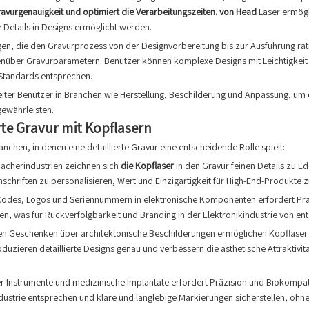
vurgenauigkeit und optimiert die Verarbeitungszeiten.
von
Head
Laser ermög
Details in Designs ermöglicht werden.
n, die den Gravurprozess von der Designvorbereitung bis zur Ausführung ratio
enüber Gravurparametern. Benutzer können komplexe Designs mit Leichtigkeit 
 Standards entsprechen.
Leiter Benutzer in Branchen wie Herstellung, Beschilderung und Anpassung, um
gewährleisten.
rte Gravur mit Kopflasern
ranchen, in denen eine detaillierte Gravur eine entscheidende Rolle spielt:
acherindustrien zeichnen sich
die Kopflaser
in den Gravur feinen Details zu E
chriften zu personalisieren, Wert und Einzigartigkeit für High-End-Produkte z
odes, Logos und Seriennummern in elektronische Komponenten erfordert Präzis
en, was für Rückverfolgbarkeit und Branding in der Elektronikindustrie von en
en Geschenken über architektonische Beschilderungen ermöglichen Kopflaser K
oduzieren detaillierte Designs genau und verbessern die ästhetische Attraktivi
r Instrumente und medizinische Implantate erfordert Präzision und Biokompatibi
ustrie entsprechen und klare und langlebige Markierungen sicherstellen, ohne 