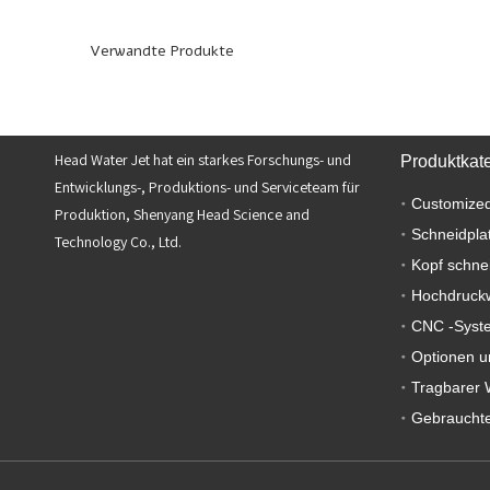
Verwandte Produkte
Head Water Jet hat ein starkes Forschungs- und
Produktkat
Entwicklungs-, Produktions- und Serviceteam für
Customized
Produktion, Shenyang Head Science and
Schneidpla
Technology Co., Ltd.
Kopf schne
Hochdruck
CNC -Syst
Optionen u
Tragbarer 
Gebrauchte