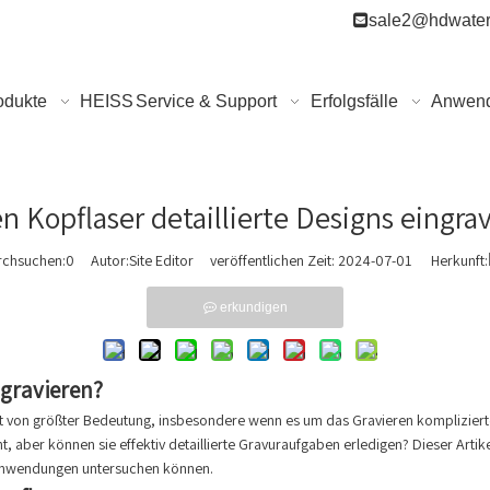

sale2@hdwater
odukte
HEISS
Service & Support
Erfolgsfälle
Anwen
 Kopflaser detaillierte Designs eingra
rchsuchen:
0
Autor:Site Editor veröffentlichen Zeit: 2024-07-01 Herkunft:
erkundigen
ngravieren?
eit von größter Bedeutung, insbesondere wenn es um das Gravieren kompliziert
aber können sie effektiv detaillierte Gravuraufgaben erledigen? Dieser Artikel
 Anwendungen untersuchen können.