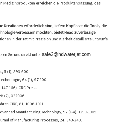
 von Medizinprodukten erreichen die Produktanpassung, das
eationen erforderlich sind, liefern Kopflaser die Tools, die
echnologie verbessern möchten, bietet Head zuverlässige
ionen in der Tat mit Präzision und Klarheit detaillierte Entwürfe
ren Sie uns direkt unter
sale2@hdwaterjet.com
.
s, 5 (1), 593-600.
technologie, 64 (1), 97-100.
. 147-166). CRC Press.
28 (2), 022006.
fahren CIRP, 81, 1006-1011.
 Advanced Manufacturing Technology, 97 (1-4), 1293-1305.
ournal of Manufacturing Processes, 24, 343-349.