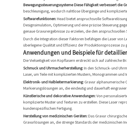
Bewegungssteuerungssysteme Diese Fähigkeit verbessert die Gra
beschleunigung, wodurch nahtlose Übergänge und komplizierte 
Softwarefunktionen:
Head bietet anspruchsvolle Softwarelösunge
Designsimulation, Optimierung und eine präzise Steuerung geg
genaue Gravurergebnisse zu erzielen, die den anspruchsvollen
Durch die Integration dieser Faktoren befähigen die Laser von 
überlegene Qualität und Effizienz der Produktionsprozesse zu 
Anwendungen und Beispiele für detaillie
Die Vielseitigkeit von Kopflasern erstreckt sich auf zahlreiche B
Schmuck und Uhrmacherherstellung:
In den Schmuck- und Uhrm
Laser, um Teile mit komplizierten Mustern, Monogrammen und Ins
Elektronik- und Halbleitermarkierung:
Gravur alphanumerische C
Markierungslösungen an, die eindeutig und dauerhaft eingravier
Künstlerische und dekorative Anwendungen:
Von personalisiert
komplizierte Muster und Texturen zu erstellen. Diese Laser repr
kundenspezifischen Fertigung.
Herstellung von medizinischen Geräten:
Das Gravur chirurgische
Gravurlösungen an, die strenge Standards der medizinischen Ind