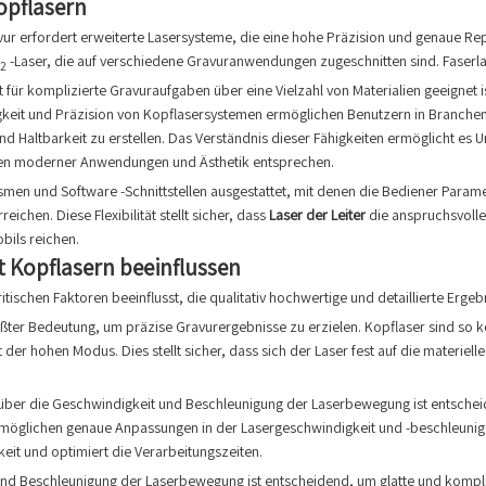
opflasern
 erfordert erweiterte Lasersysteme, die eine hohe Präzision und genaue Replik
-Laser, die auf verschiedene Gravuranwendungen zugeschnitten sind. Faserlas
2
 für komplizierte Gravuraufgaben über eine Vielzahl von Materialien geeignet is
tigkeit und Präzision von Kopflasersystemen ermöglichen Benutzern in Branc
und Haltbarkeit zu erstellen. Das Verständnis dieser Fähigkeiten ermöglicht 
gen moderner Anwendungen und Ästhetik entsprechen.
men und Software -Schnittstellen ausgestattet, mit denen die Bediener Parame
ichen. Diese Flexibilität stellt sicher, dass
Laser der Leiter
die anspruchsvoll
bils reichen.
t Kopflasern beeinflussen
tischen Faktoren beeinflusst, die qualitativ hochwertige und detaillierte Ergeb
größter Bedeutung, um präzise Gravurergebnisse zu erzielen. Kopflaser sind so 
t der hohen Modus. Dies stellt sicher, dass sich der Laser fest auf die materie
 über die Geschwindigkeit und Beschleunigung der Laserbewegung ist entschei
rmöglichen genaue Anpassungen in der Lasergeschwindigkeit und -beschleuni
keit und optimiert die Verarbeitungszeiten.
und Beschleunigung der Laserbewegung ist entscheidend, um glatte und kompl