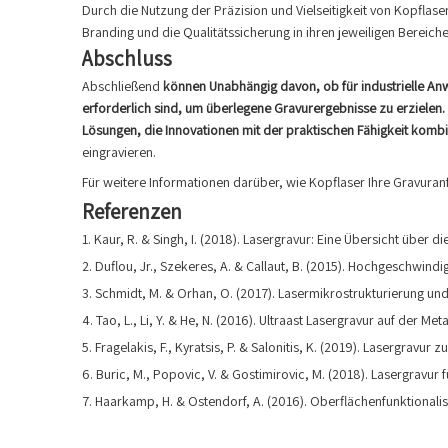
Durch die Nutzung der Präzision und Vielseitigkeit von Kopfla
Branding und die Qualitätssicherung in ihren jeweiligen Berei
Abschluss
Abschließend
können Unabhängig davon, ob für industrielle An
erforderlich sind, um überlegene Gravurergebnisse zu erzielen.
Lösungen, die Innovationen mit der praktischen Fähigkeit kombi
eingravieren.
Für weitere Informationen darüber, wie Kopflaser Ihre Gravuran
Referenzen
1. Kaur, R. & Singh, I. (2018). Lasergravur: Eine Übersicht über
2. Duflou, Jr., Szekeres, A. & Callaut, B. (2015). Hochgeschwind
3. Schmidt, M. & Orhan, O. (2017). Lasermikrostrukturierung und
4. Tao, L., Li, Y. & He, N. (2016). Ultraast Lasergravur auf der
5. Fragelakis, F., Kyratsis, P. & Salonitis, K. (2019). Lasergravu
6. Buric, M., Popovic, V. & Gostimirovic, M. (2018). Lasergrav
7. Haarkamp, H. & Ostendorf, A. (2016). Oberflächenfunktional