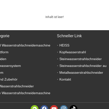
Inhalt ist leer!
egorie
Schneller Link
 Wasserstrahlschneidemaschine
HEISS
ttform
Kopfwasserstrahl
iden
Steinwasserstrahlschneider
wassersystem
Steinwasserstrahlschneider au
em
Metallwasserstrahlschneider
nd Zubehör
Kontakt
Wasserstrahlschneider
 Wasserstrahlschneidemaschine