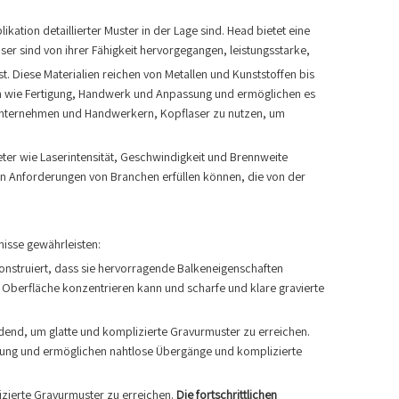
ation detaillierter Muster in der Lage sind. Head bietet eine
er sind von ihrer Fähigkeit hervorgegangen, leistungsstarke,
t. Diese Materialien reichen von Metallen und Kunststoffen bis
hen wie Fertigung, Handwerk und Anpassung und ermöglichen es
es Unternehmen und Handwerkern, Kopflaser zu nutzen, um
ter wie Laserintensität, Geschwindigkeit und Brennweite
en Anforderungen von Branchen erfüllen können, die von der
nisse gewährleisten:
konstruiert, dass sie hervorragende Balkeneigenschaften
lle Oberfläche konzentrieren kann und scharfe und klare gravierte
dend, um glatte und komplizierte Gravurmuster zu erreichen.
gung und ermöglichen nahtlose Übergänge und komplizierte
izierte Gravurmuster zu erreichen.
Die fortschrittlichen