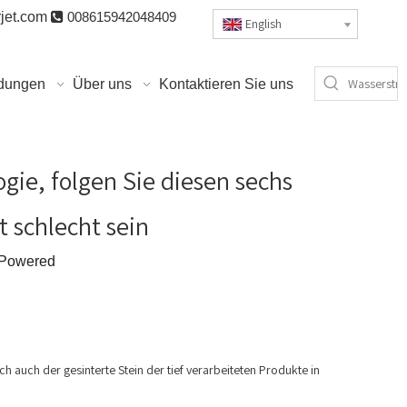
jet.com

008615942048409
English
dungen
Über uns
Kontaktieren Sie uns
gie, folgen Sie diesen sechs
t schlecht sein
Powered
h auch der gesinterte Stein der tief verarbeiteten Produkte in