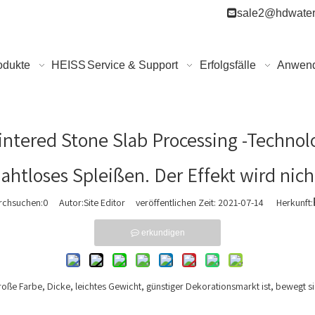

sale2@hdwater
odukte
HEISS
Service & Support
Erfolgsfälle
Anwen
intered Stone Slab Processing -Technolo
nahtloses Spleißen. Der Effekt wird nich
rchsuchen:
0
Autor:Site Editor veröffentlichen Zeit: 2021-07-14 Herkunft:
erkundigen
roße Farbe, Dicke, leichtes Gewicht, günstiger Dekorationsmarkt ist, bewegt sic